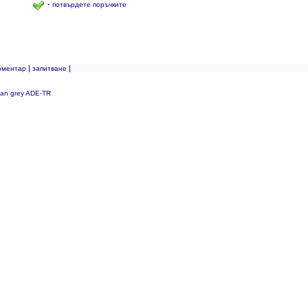
-
потвърдете поръчките
|
|
оментар
запитване
tan grey ADE-TR