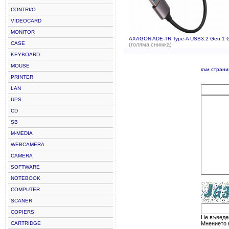
CONTRI/O
VIDEOCARD
MONITOR
AXAGON ADE-TR Type-A USB3.2 Gen 1 Giga
CASE
(голяма снимка)
KEYBOARD
MOUSE
към страни
PRINTER
LAN
UPS
CD
SB
M-MEDIA
WEBCAMERA
CAMERA
SOFTWARE
NOTEBOOK
COMPUTER
SCANER
COPIERS
Не въведен
CARTRIDGE
Мнението в