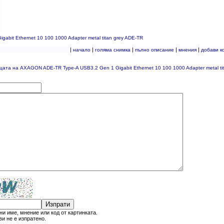
bit Ethernet 10 100 1000 Adapter metal titan grey ADE-TR
|
|
|
|
|
начало
голяма снимка
пълно описание
мнения
добави к
цата на AXAGON ADE-TR Type-A USB3.2 Gen 1 Gigabit Ethernet 10 100 1000 Adapter metal ti
Изпрати
и име, мнение или код от картинката.
и не е изпратено.