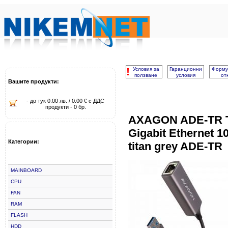
!
Условия за
Гаранционни
Форму
ползване
условия
от
Вашите продукти:
- до тук 0.00 лв. / 0.00 € с ДДС
продукти - 0 бр.
AXAGON ADE-TR T
Gigabit Ethernet 1
Категории:
titan grey ADE-TR
MAINBOARD
CPU
FAN
RAM
FLASH
HDD