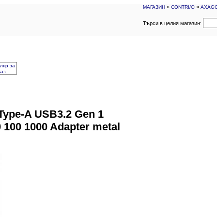
»
»
МАГАЗИН
CONTRI/O
AXAGON
Търси в целия магазин:
ляр за
каз
ype-A USB3.2 Gen 1
0 100 1000 Adapter metal