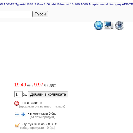
 ADE-TR Type-A USB3.2 Gen 1 Gigabit Ethernet 10 100 1000 Adapter metal titan grey ADE-TR
Търси
19.49
9.97
лв.
/
€
с ДДС
Добави в количката
бр.
-
не е налично
(продукта отсъства от пазара)
- в количката 0 бр.
(от този продукт)
- до тук 0.00 лв. / 0.00 €
(общо продукти - 0 бр.)