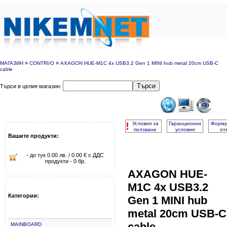
»
»
МАГАЗИН
CONTRI/O
AXAGON HUE-M1C 4x USB3.2 Gen 1 MINI hub metal 20cm USB-C
cable
Търси
Търси в целия магазин:
!
Условия за
Гаранционни
Форму
ползване
условия
от
Вашите продукти:
- до тук 0.00 лв. / 0.00 € с ДДС
продукти - 0 бр.
AXAGON HUE-
M1C 4x USB3.2
Категории:
Gen 1 MINI hub
metal 20cm USB-C
cable
MAINBOARD