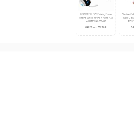
LOGITECH G29 Driving Force
Vention Ca
Racing Wheel for PS + Astro A10
Type-C 5A
WHITE 991-000486
PD3.
651.22 лв. / 332.96 €
8.4