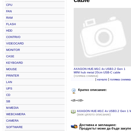
CPU
FAN
RAM
FLASH
HDD
CONTRI/O
VIDEOCARD
MONITOR
CASE
KEYBOARD
AXAGON HUE-M1C 4x USB3.2 Gen 1
MOUSE
MINI hub metal 20cm USB-C cable
PRINTER
(голяма снимка)
|
|
начало
голяма снимка
LAN
UPS
Кратко описание:
CD
<dl></dl>
SB
M-MEDIA
AXAGON HUE-M1C 4x USB3.2 Gen 1 MI
WEBCAMERA
(виж цялото описание)
CAMERA
Доставка и заплащане:
SOFTWARE
Продуктът може да бъде закупе