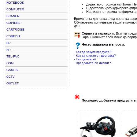
NOTEBOOK
Директно от офиса на Никем Нет
С доставка чрез куриерска фир
COMPUTER
На лизинг от офиса на фирмата
SCANER
Времето за доставка след поръчка варир
Обикновено получавате вашите компютъ
COPIERS
ден.
CARTRIDGE
Сервиз и гаранции:
Всички предла
CDMEDIA
Гаранционният срок може да варир
HP
Често задавани въпроси:
HP_
- Как да закупя продукта?
- Как да спестя от доставка?
TEL-FAX
- Как да платя?
- Предлагате ли лизинг?
GSM
GAMES
CCTV
OUTLET
Последно добавени продукти в 