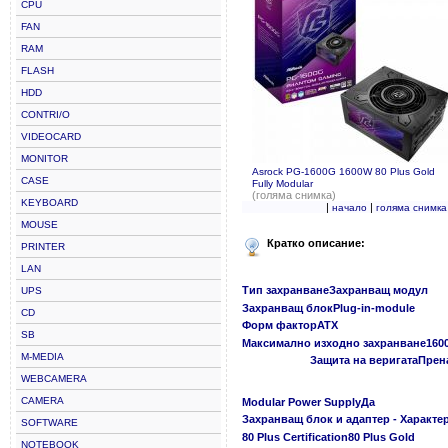
CPU
FAN
RAM
FLASH
HDD
CONTRI/O
VIDEOCARD
MONITOR
Asrock PG-1600G 1600W 80 Plus Gold
CASE
Fully Modular
(голяма снимка)
KEYBOARD
|
|
начало
голяма снимка
MOUSE
Кратко описание:
PRINTER
LAN
Тип захранванеЗахранващ модул
UPS
Захранващ блокPlug-in-module
CD
Форм факторATX
SB
Максимално изходно захранване160
M-MEDIA
Защита на веригатаПрена
WEBCAMERA
CAMERA
Modular Power SupplyДа
Захранващ блок и адаптер - Характе
SOFTWARE
80 Plus Certification80 Plus Gold
NOTEBOOK