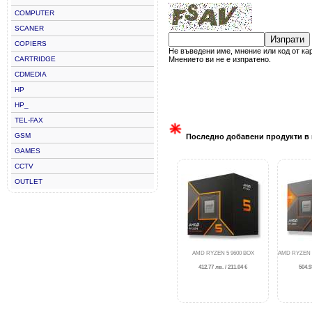
COMPUTER
SCANER
Изпрати
COPIERS
Не въведени име, мнение или код от ка
CARTRIDGE
Мнението ви не е изпратено.
CDMEDIA
HP
HP_
TEL-FAX
GSM
Последно добавени продукти в 
GAMES
CCTV
OUTLET
AMD RYZEN 5 9600 BOX
AMD RYZEN 7
412.77 лв. / 211.04 €
504.9