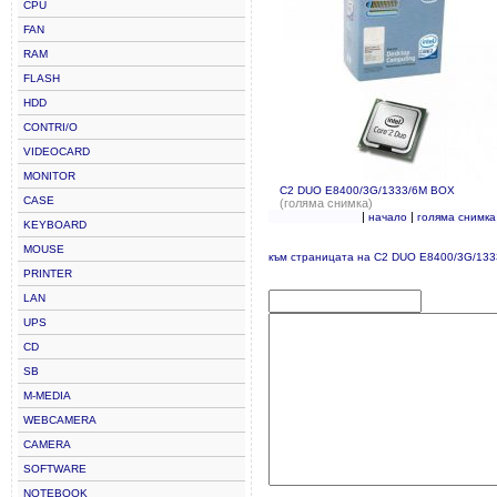
CPU
FAN
RAM
FLASH
HDD
CONTRI/O
VIDEOCARD
MONITOR
C2 DUO E8400/3G/1333/6M BOX
CASE
(голяма снимка)
|
|
начало
голяма снимка
KEYBOARD
MOUSE
към страницата на C2 DUO E8400/3G/13
PRINTER
LAN
UPS
CD
SB
M-MEDIA
WEBCAMERA
CAMERA
SOFTWARE
NOTEBOOK