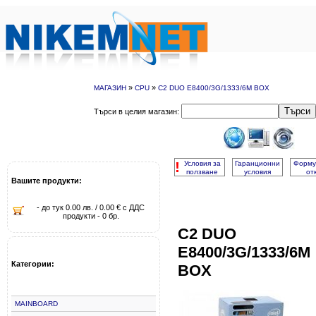
»
»
МАГАЗИН
CPU
C2 DUO E8400/3G/1333/6M BOX
Търси
Търси в целия магазин:
!
Условия за
Гаранционни
Форму
ползване
условия
от
Вашите продукти:
- до тук 0.00 лв. / 0.00 € с ДДС
продукти - 0 бр.
C2 DUO
E8400/3G/1333/6M
Категории:
BOX
MAINBOARD