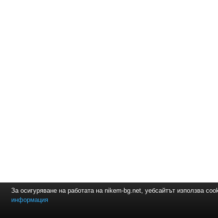
За осигуряване на работата на nikem-bg.net, уебсайтът използва coo
информация