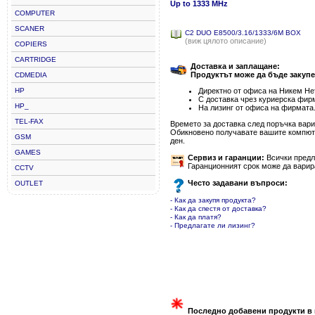
Up to 1333 MHz
COMPUTER
SCANER
C2 DUO E8500/3.16/1333/6M BOX
(виж цялото описание)
COPIERS
CARTRIDGE
Доставка и заплащане:
Продуктът може да бъде закупе
CDMEDIA
HP
Директно от офиса на Никем Нет
С доставка чрез куриерска фир
HP_
На лизинг от офиса на фирмата
TEL-FAX
Времето за доставка след поръчка варир
Обикновено получавате вашите компютъ
GSM
ден.
GAMES
Сервиз и гаранции:
Всички предла
Гаранционният срок може да варир
CCTV
Често задавани въпроси:
OUTLET
- Как да закупя продукта?
- Как да спестя от доставка?
- Как да платя?
- Предлагате ли лизинг?
Последно добавени продукти в 