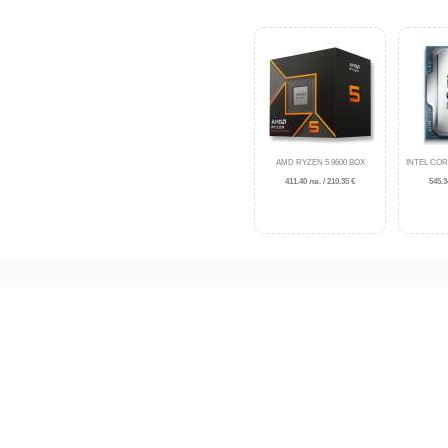
AMD RYZEN 5 9600 BOX
INTEL COR
411.40 лв. / 210.35 €
545.3