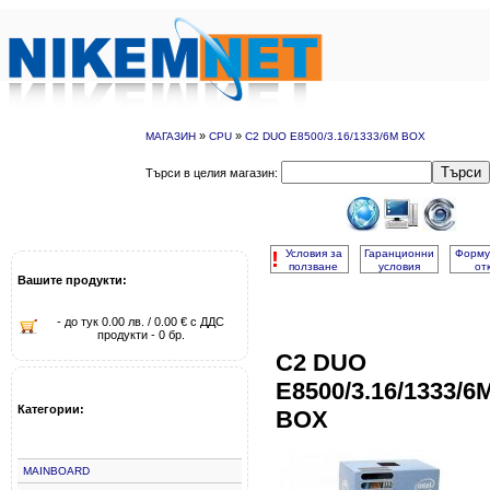
»
»
МАГАЗИН
CPU
C2 DUO E8500/3.16/1333/6M BOX
Търси
Търси в целия магазин:
!
Условия за
Гаранционни
Форму
ползване
условия
от
Вашите продукти:
- до тук 0.00 лв. / 0.00 € с ДДС
продукти - 0 бр.
C2 DUO
E8500/3.16/1333/6
Категории:
BOX
MAINBOARD