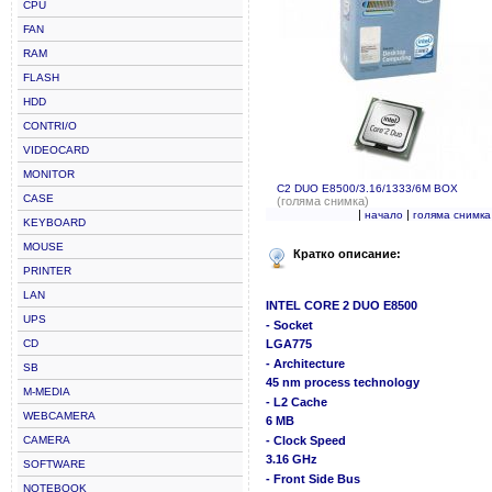
CPU
FAN
RAM
FLASH
HDD
CONTRI/O
VIDEOCARD
MONITOR
C2 DUO E8500/3.16/1333/6M BOX
CASE
(голяма снимка)
|
|
начало
голяма снимка
KEYBOARD
MOUSE
Кратко описание:
PRINTER
LAN
INTEL CORE 2 DUO E8500
UPS
- Socket
CD
LGA775
- Architecture
SB
45 nm process technology
M-MEDIA
- L2 Cache
WEBCAMERA
6 MB
CAMERA
- Clock Speed
3.16 GHz
SOFTWARE
- Front Side Bus
NOTEBOOK