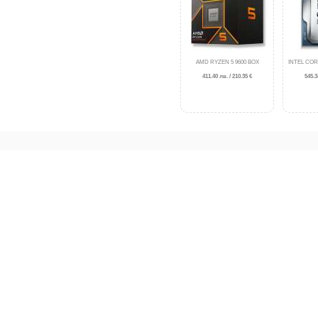
AMD RYZEN 5 9600 BOX
INTEL COR
411.40 лв. / 210.35 €
545.3