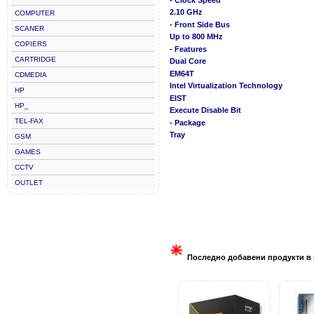
2.10 GHz
COMPUTER
- Front Side Bus
SCANER
Up to 800 MHz
COPIERS
- Features
CARTRIDGE
Dual Core
EM64T
CDMEDIA
Intel Virtualization Technology
HP
EIST
HP_
Execute Disable Bit
TEL-FAX
- Package
Tray
GSM
GAMES
CCTV
OUTLET
Последно добавени продукти в 