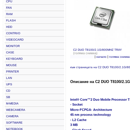
CPU
FAN
RAM
FLASH
HDD
CONTRI/O
VIDEOCARD
MONITOR
C2 DUO T8100/2.1G/800MHZ TRAY
CASE
(голяма снимка)
|
|
начало
голяма снимка
KEYBOARD
MOUSE
към страницата на C2 DUO T8100/2.1G/
PRINTER
LAN
Описание на C2 DUO T8100/2.1
UPS
CD
SB
Intel® Core™2 Duo Mobile Processor 
M-MEDIA
- Socket
Micro-FCPGA- Architecture
WEBCAMERA
45 nm process technology
CAMERA
- L2 Cache
SOFTWARE
3 MB
NOTEBOOK
- Clock Speed