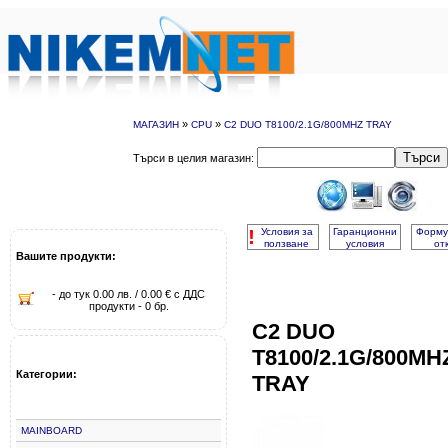
»
»
МАГАЗИН
CPU
C2 DUO T8100/2.1G/800MHZ TRAY
Търси
Търси в целия магазин:
!
Условия за
Гаранционни
Форму
ползване
условия
от
Вашите продукти:
- до тук 0.00 лв. / 0.00 € с ДДС
продукти - 0 бр.
C2 DUO
T8100/2.1G/800MH
Категории:
TRAY
MAINBOARD