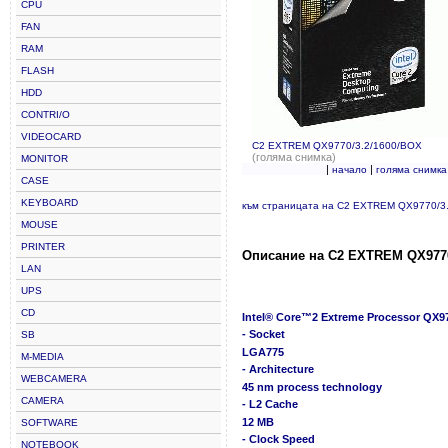
CPU
FAN
RAM
FLASH
HDD
CONTRI/O
VIDEOCARD
C2 EXTREM QX9770/3.2/1600/BOX
(голяма снимка)
MONITOR
|
|
начало
голяма снимка
CASE
KEYBOARD
към страницата на C2 EXTREM QX9770/3
MOUSE
PRINTER
Описание на C2 EXTREM QX9770
LAN
UPS
CD
Intel® Core™2 Extreme Processor QX9
- Socket
SB
LGA775
M-MEDIA
- Architecture
WEBCAMERA
45 nm process technology
CAMERA
- L2 Cache
12 MB
SOFTWARE
- Clock Speed
NOTEBOOK