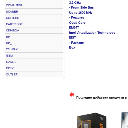
3.2 GHz
COMPUTER
- Front Side Bus
SCANER
Up to 1600 MHz
- Features
COPIERS
Quad Core
CARTRIDGE
EM64T
CDMEDIA
Intel Virtualization Technology
HP
EIST
- Package
HP_
Box
TEL-FAX
GSM
GAMES
CCTV
OUTLET
Последно добавени продукти в 