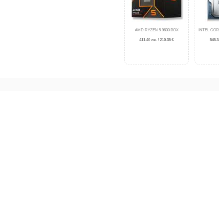
AMD RYZEN 5 9600 BOX
INTEL COR
411.40 лв. / 210.35 €
545.3