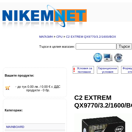
»
»
МАГАЗИН
CPU
C2 EXTREM QX9770/3.2/1600/BOX
Търси
Търси в целия магазин:
!
Условия за
Гаранционни
Форму
ползване
условия
от
Вашите продукти:
- до тук 0.00 лв. / 0.00 € с ДДС
продукти - 0 бр.
C2 EXTREM
QX9770/3.2/1600/
Категории:
MAINBOARD