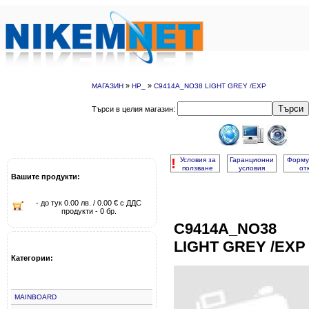
»
»
МАГАЗИН
HP_
C9414A_NO38 LIGHT GREY /EXP
Търси
Търси в целия магазин:
!
Условия за
Гаранционни
Форму
ползване
условия
от
Вашите продукти:
- до тук 0.00 лв. / 0.00 € с ДДС
продукти - 0 бр.
C9414A_NO38
LIGHT GREY /EXP
Категории:
MAINBOARD