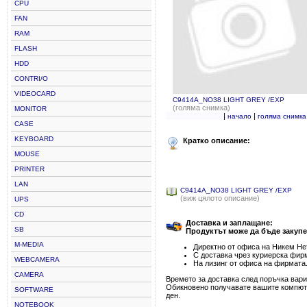
CPU
FAN
RAM
FLASH
HDD
CONTRI/O
VIDEOCARD
C9414A_NO38 LIGHT GREY /EXP
(голяма снимка)
MONITOR
|
|
начало
голяма снимка
CASE
KEYBOARD
Кратко описание:
MOUSE
PRINTER
LAN
C9414A_NO38 LIGHT GREY /EXP
(виж цялото описание)
UPS
CD
Доставка и заплащане:
SB
Продуктът може да бъде закупе
M-MEDIA
Директно от офиса на Никем Нет
С доставка чрез куриерска фир
WEBCAMERA
На лизинг от офиса на фирмата
CAMERA
Времето за доставка след поръчка варир
Обикновено получавате вашите компютъ
SOFTWARE
ден.
NOTEBOOK