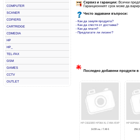
Сервиз и гаранции:
Всички предла
COMPUTER
Гаранционният срок може да варир
SCANER
Често задавани въпроси:
COPIERS
- Как да закупя продукта?
- Как да спестя от доставка?
CARTRIDGE
- Как да платя?
- Предлагате ли лизинг?
CDMEDIA
HP
HP_
TEL-FAX
GSM
GAMES
Последно добавени продукти в 
CCTV
OUTLET
HP CB323EE HP364 XL CYAN /EXP
HP B3P06A 
14.59 лв. / 7.46 €
256.1