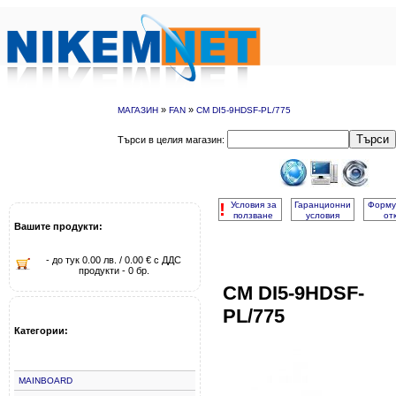
»
»
МАГАЗИН
FAN
CM DI5-9HDSF-PL/775
Търси
Търси в целия магазин:
!
Условия за
Гаранционни
Форму
ползване
условия
от
Вашите продукти:
- до тук 0.00 лв. / 0.00 € с ДДС
продукти - 0 бр.
CM DI5-9HDSF-
PL/775
Категории:
MAINBOARD