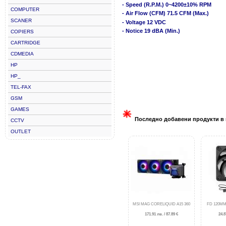
- Speed (R.P.M.) 0~4200±10% RPM
COMPUTER
- Air Flow (CFM) 71.5 CFM (Max.)
SCANER
- Voltage 12 VDC
- Notice 19 dBA (Min.)
COPIERS
CARTRIDGE
CDMEDIA
HP
HP_
TEL-FAX
GSM
GAMES
Последно добавени продукти в 
CCTV
OUTLET
MSI MAG CORELIQUID A15 360
FD 120MM
171.91 лв. / 87.89 €
24.8