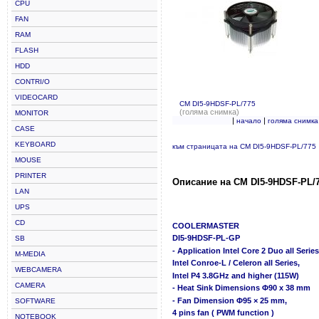
CPU
FAN
RAM
FLASH
HDD
CONTRI/O
VIDEOCARD
CM DI5-9HDSF-PL/775
(голяма снимка)
MONITOR
|
|
начало
голяма снимка
CASE
KEYBOARD
към страницата на CM DI5-9HDSF-PL/775
MOUSE
PRINTER
Описание на CM DI5-9HDSF-PL/7
LAN
UPS
CD
COOLERMASTER
DI5-9HDSF-PL-GP
SB
- Application Intel Core 2 Duo all Series
M-MEDIA
Intel Conroe-L / Celeron all Series,
WEBCAMERA
Intel P4 3.8GHz and higher (115W)
CAMERA
- Heat Sink Dimensions Φ90 x 38 mm
- Fan Dimension Φ95 × 25 mm,
SOFTWARE
4 pins fan ( PWM function )
NOTEBOOK