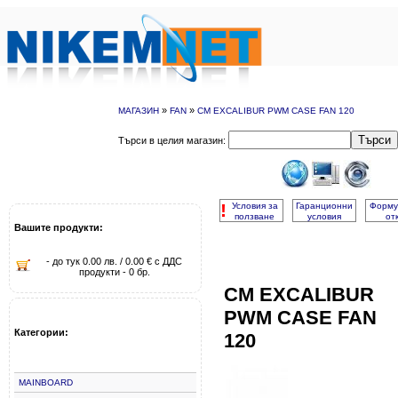
»
»
МАГАЗИН
FAN
CM EXCALIBUR PWM CASE FAN 120
Търси
Търси в целия магазин:
!
Условия за
Гаранционни
Форму
ползване
условия
от
Вашите продукти:
- до тук 0.00 лв. / 0.00 € с ДДС
продукти - 0 бр.
CM EXCALIBUR
PWM CASE FAN
Категории:
120
MAINBOARD