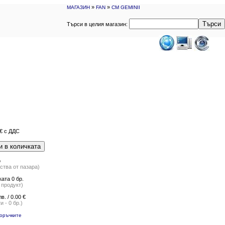
»
»
МАГАЗИН
FAN
CM GEMINII
Търси
Търси в целия магазин:
€
с ДДС
и в количката
о
ства от пазара)
ата 0 бр.
продукт)
лв. / 0.00 €
 - 0 бр.)
оръчките