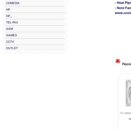
- Heat Pi
CDMEDIA
- Note Fan
HP
www.cool
HP_
TEL-FAX
GSM
GAMES
CCTV
OUTLET
Посл
FD 140M
34