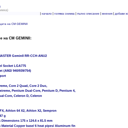
I
нимка)
|
|
|
|
|
начало
голяма снимка
пълно описание
мнения
добави к
цата на CM GEMINII
е на CM GEMINII:
STER GeminII RR-CCH-ANU2
tel Socket LGA775
t (AM2/ 940/939/754)
port
reme, Core 2 Quad, Core 2 Duo,
xtreme, Pentium Dual-Core, Pentium D, Pentium 4,
al-Core, Celeron D, Celeron
FX, Athlon 64 X2, Athlon X2, Sempron
47 g
k Dimensions 175 x 124.6 x 81.5 mm
k Material Copper base/ 6 heat pipes/ Aluminum fin