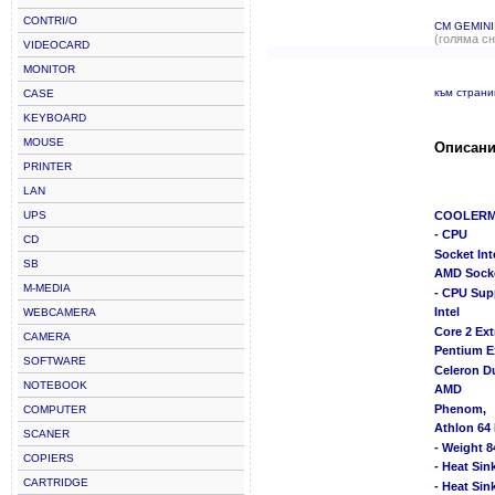
CONTRI/O
CM GEMINI
(голяма с
VIDEOCARD
MONITOR
към страни
CASE
KEYBOARD
MOUSE
Описани
PRINTER
LAN
UPS
COOLERMA
- CPU
CD
Socket In
SB
AMD Socke
M-MEDIA
- CPU Sup
Intel
WEBCAMERA
Core 2 Ext
CAMERA
Pentium E
SOFTWARE
Celeron Du
NOTEBOOK
AMD
Phenom,
COMPUTER
Athlon 64 
SCANER
- Weight 8
COPIERS
- Heat Sin
CARTRIDGE
- Heat Sin