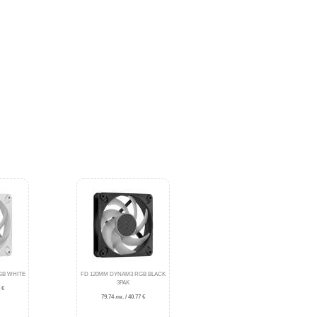
GB WHITE
FD 120MM DYNAM3 RGB BLACK
3PAK
 €
79.74 лв. / 40.77 €