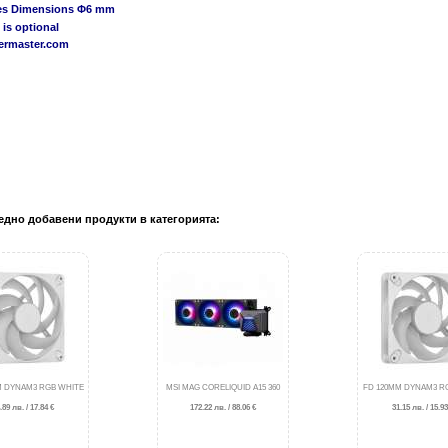
pes Dimensions Φ6 mm
 is optional
ermaster.com
едно добавени продукти в категорията:
M DYNAM3 RGB WHITE
MSI MAG CORELIQUID A15 360
FD 120MM DYNAM3 R
.89 лв. / 17.84 €
172.22 лв. / 88.06 €
31.15 лв. / 15.93