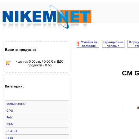
!
Условия за
Гаранционни
Форму
ползване
условия
от
Вашите продукти:
- до тук 0.00 лв. / 0.00 € с ДДС
продукти - 0 бр.
CM G
Категории:
MAINBOARD
CPU
FAN
RAM
FLASH
HDD