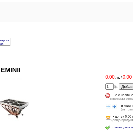
ляр за
каз
EMINII
0.00
0.00
лв.
/
Добав
бр.
-
не е наличн
(продукта отсъ
- в количк
(от този 
- до тук 0.00 
(общо продукти
-
потвърдете п