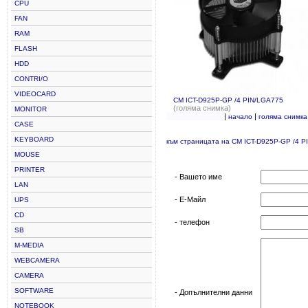
CPU
FAN
RAM
FLASH
HDD
CONTRI/O
VIDEOCARD
CM ICT-D925P-GP /4 PIN/LGA775
(голяма снимка)
MONITOR
|
|
начало
голяма снимка
CASE
KEYBOARD
към страницата на CM ICT-D925P-GP /4 
MOUSE
PRINTER
- Вашето име
LAN
- Е-Майл
UPS
CD
- телефон
SB
M-MEDIA
WEBCAMERA
CAMERA
SOFTWARE
- Допълнителни данни
NOTEBOOK