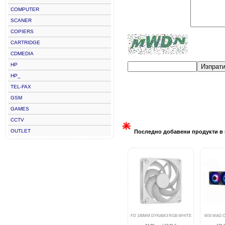
COMPUTER
SCANER
COPIERS
CARTRIDGE
CDMEDIA
HP
Изпрат
HP_
TEL-FAX
GSM
GAMES
CCTV
OUTLET
Последно добавени продукти в 
FD 140MM DYNAM3 RGB WHITE
MSI MAG C