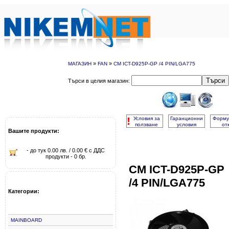
»
»
МАГАЗИН
FAN
CM ICT-D925P-GP /4 PIN/LGA775
Търси
Търси в целия магазин:
!
Условия за
Гаранционни
Форму
ползване
условия
от
Вашите продукти:
- до тук 0.00 лв. / 0.00 € с ДДС
продукти - 0 бр.
CM ICT-D925P-GP
/4 PIN/LGA775
Категории:
MAINBOARD