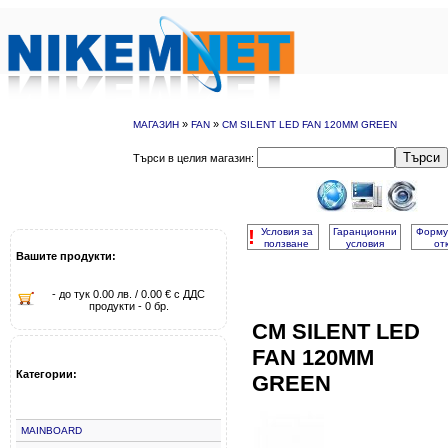
»
»
МАГАЗИН
FAN
CM SILENT LED FAN 120MM GREEN
Търси
Търси в целия магазин:
!
Условия за
Гаранционни
Форму
ползване
условия
от
Вашите продукти:
- до тук 0.00 лв. / 0.00 € с ДДС
продукти - 0 бр.
CM SILENT LED
FAN 120MM
Категории:
GREEN
MAINBOARD