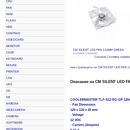
CPU
FAN
RAM
FLASH
HDD
CONTRI/O
VIDEOCARD
MONITOR
CM SILENT LED FAN 120MM GREEN
CASE
(голяма снимка)
|
|
начало
голяма снимка
KEYBOARD
MOUSE
към страницата на CM SILENT LED FAN
PRINTER
LAN
Описание на CM SILENT LED F
UPS
CD
SB
COOLERMASTER TLF-S12-EG-GP 120mm
M-MEDIA
- Fan Dimension
120 x 120 x 25 mm
WEBCAMERA
- Voltage
CAMERA
12 VDC
SOFTWARE
- Current (Ampere)
NOTEBOOK
0.15 A