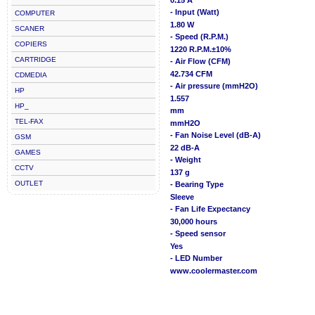
- Input (Watt)
COMPUTER
1.80 W
SCANER
- Speed (R.P.M.)
COPIERS
1220 R.P.M.±10%
CARTRIDGE
- Air Flow (CFM)
42.734 CFM
CDMEDIA
- Air pressure (mmH2O)
HP
1.557
HP_
mm
TEL-FAX
mmH2O
- Fan Noise Level (dB-A)
GSM
22 dB-A
GAMES
- Weight
CCTV
137 g
OUTLET
- Bearing Type
Sleeve
- Fan Life Expectancy
30,000 hours
- Speed sensor
Yes
- LED Number
www.coolermaster.com