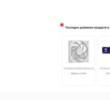
Последно добавени продукти в 
FD 140MM DYNAM3 RGB WHITE
MSI MAG C
34.83 лв. / 17.81 €
171.9