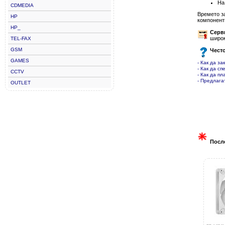
На
CDMEDIA
Времето з
HP
компонент
HP_
Серв
широк
TEL-FAX
GSM
Чест
GAMES
- Как да за
- Как да сп
CCTV
- Как да пл
- Предлага
OUTLET
Посл