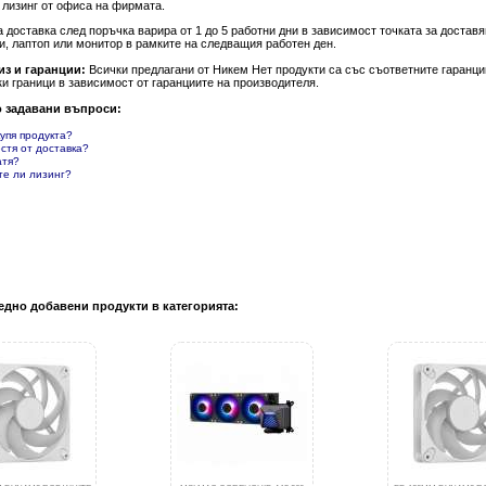
 лизинг от офиса на фирмата.
а доставка след поръчка варира от 1 до 5 работни дни в зависимост точката за доста
и, лаптоп или монитор в рамките на следващия работен ден.
из и гаранции:
Всички предлагани от Никем Нет продукти са със съответните гаранции
и граници в зависимост от гаранциите на производителя.
о задавани въпроси:
купя продукта?
естя от доставка?
атя?
те ли лизинг?
едно добавени продукти в категорията: