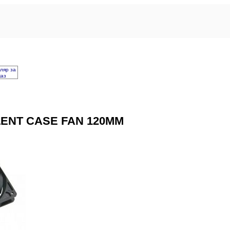
ляр за
каз
LENT CASE FAN 120MM