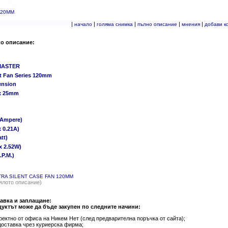
120MM
|
|
|
|
|
начало
голяма снимка
пълно описание
мнения
добави к
ко описание:
ASTER
nt Fan Series 120mm
ension
 x 25mm
(Ampere)
 0.21A)
tt)
x 2.52W)
.P.M.)
TRA SILENT CASE FAN 120MM
ялото описание)
авка и заплащане:
уктът може да бъде закупен по следните начини:
ректно от офиса на Никем Нет (след предварителна поръчка от сайта);
доставка чрез куриерска фирма;