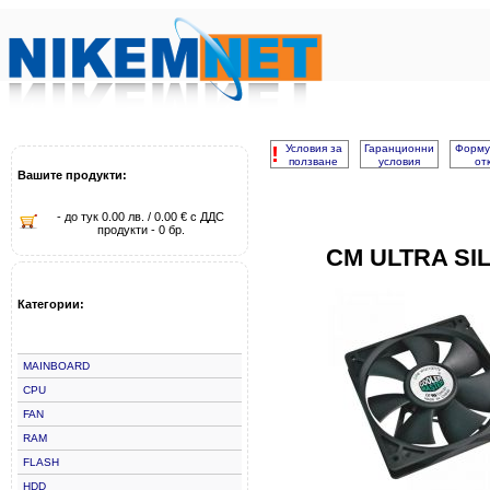
!
Условия за
Гаранционни
Форму
ползване
условия
от
Вашите продукти:
- до тук 0.00 лв. / 0.00 € с ДДС
продукти - 0 бр.
CM ULTRA SI
Категории:
MAINBOARD
CPU
FAN
RAM
FLASH
HDD