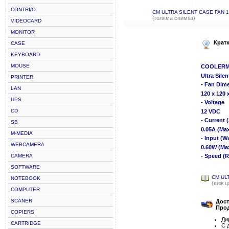
CONTRI/O
CM ULTRA SILENT CASE FAN 
(голяма снимка)
VIDEOCARD
MONITOR
Крат
CASE
KEYBOARD
MOUSE
COOLERM
Ultra Sile
PRINTER
- Fan Dim
LAN
120 x 120
UPS
- Voltage
CD
12 VDC
- Current 
SB
0.05A (Max
M-MEDIA
- Input (Wa
WEBCAMERA
0.60W (Ma
CAMERA
- Speed (R
SOFTWARE
CM UL
NOTEBOOK
(виж ц
COMPUTER
SCANER
Дост
Прод
COPIERS
Ди
CARTRIDGE
С 