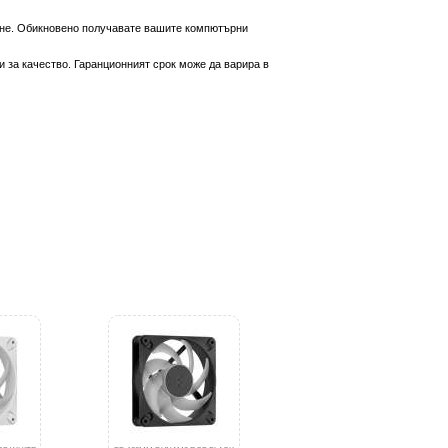
вяне. Обикновено получавате вашите компютърни
 за качество. Гаранционният срок може да варира в