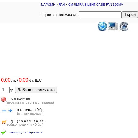
»
»
МАГАЗИН
FAN
CM ULTRA SILENT CASE FAN 120MM
Търси
Търси в целия магазин:
0.00
0.00
лв.
/
€
с ДДС
Добави в количката
бр.
-
не е налично
(продукта отсъства от пазара)
- в количката 0 бр.
(от този продукт)
- до тук 0.00 лв. / 0.00 €
(общо продукти - 0 бр.)
-
потвърдете поръчките