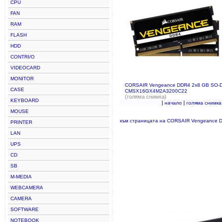
CPU
FAN
RAM
FLASH
HDD
CONTRI/O
VIDEOCARD
MONITOR
CORSAIR Vengeance DDR4 2x8 GB SO-
CASE
CMSX16GX4M2A3200C22
(голяма снимка)
KEYBOARD
|
|
начало
голяма снимка
MOUSE
към страницата на CORSAIR Vengeance
PRINTER
LAN
UPS
CD
SB
M-MEDIA
WEBCAMERA
CAMERA
SOFTWARE
NOTEBOOK