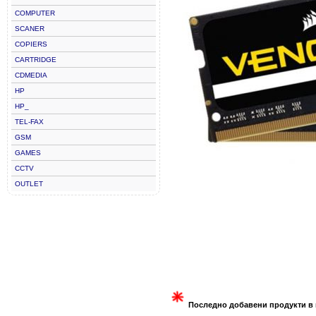
COMPUTER
SCANER
COPIERS
CARTRIDGE
CDMEDIA
HP
HP_
TEL-FAX
GSM
GAMES
CCTV
OUTLET
Последно добавени продукти в 