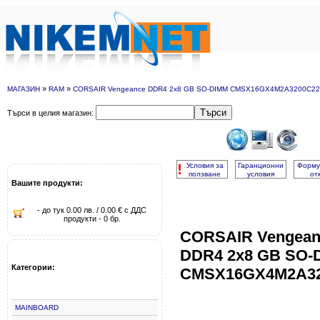
»
»
МАГАЗИН
RAM
CORSAIR Vengeance DDR4 2x8 GB SO-DIMM CMSX16GX4M2A3200C22
Търси
Търси в целия магазин:
!
Условия за
Гаранционни
Форму
ползване
условия
от
Вашите продукти:
- до тук 0.00 лв. / 0.00 € с ДДС
продукти - 0 бр.
CORSAIR Vengean
DDR4 2x8 GB SO-
Категории:
CMSX16GX4M2A32
MAINBOARD