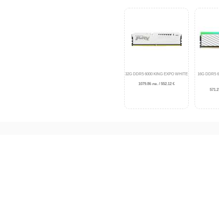
32G DDR5 6000 KING EXPO WHITE
16G DDR5 
1079.86 лв. / 552.12 €
571.2