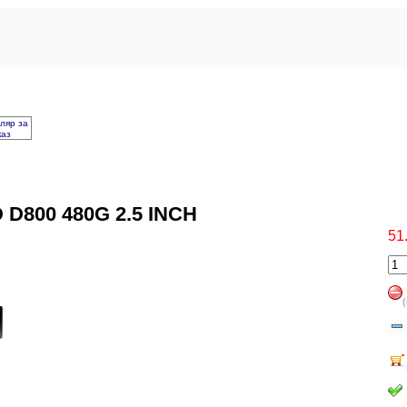
ляр за
каз
D800 480G 2.5 INCH
51