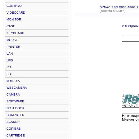
CONTRI/O
DYNAC SSD D800 480G 2.
(голяма снимка)
VIDEOCARD
MONITOR
към стран
CASE
KEYBOARD
MOUSE
PRINTER
LAN
UPS
CD
SB
M-MEDIA
WEBCAMERA
CAMERA
SOFTWARE
NOTEBOOK
COMPUTER
Не въведен
Мнението в
SCANER
COPIERS
CARTRIDGE