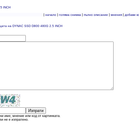
5 INCH
|
|
|
|
|
начало
голяма снимка
пълно описание
мнения
добави к
ицата на DYNAC SSD D800 480G 2.5 INCH
Изпрати
и име, мнение или код от картинката.
и не е изпратено.