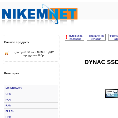
!
Условия за
Гаранционни
Форму
ползване
условия
от
Вашите продукти:
- до тук 0.00 лв. / 0.00 € с ДДС
продукти - 0 бр.
DYNAC SSD 
Категории:
MAINBOARD
CPU
FAN
RAM
FLASH
HDD