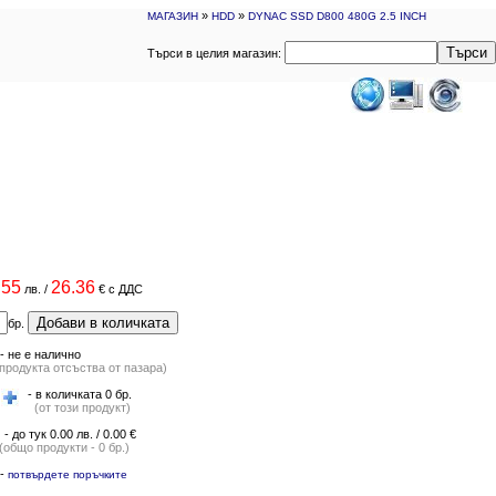
»
»
МАГАЗИН
HDD
DYNAC SSD D800 480G 2.5 INCH
Търси
Търси в целия магазин:
.55
26.36
лв.
/
€
с ДДС
Добави в количката
бр.
-
не е налично
(продукта отсъства от пазара)
- в количката 0 бр.
(от този продукт)
- до тук 0.00 лв. / 0.00 €
(общо продукти - 0 бр.)
-
потвърдете поръчките