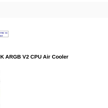
ляр за
каз
K ARGB V2 CPU Air Cooler