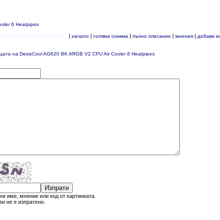
ler 6 Heatpipes
|
|
|
|
|
начало
голяма снимка
пълно описание
мнения
добави к
цата на DeepCool AG620 BK ARGB V2 CPU Air Cooler 6 Heatpipes
Изпрати
и име, мнение или код от картинката.
и не е изпратено.