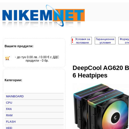
!
Условия за
Гаранционни
Форму
ползване
условия
от
Вашите продукти:
- до тук 0.00 лв. / 0.00 € с ДДС
продукти - 0 бр.
DeepCool AG620 B
6 Heatpipes
Категории:
MAINBOARD
CPU
FAN
RAM
FLASH
HDD