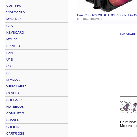
CONTRI/O
VIDEOCARD
DeepCool AG620 BK ARGB V2 CPU Air Coo
(голяма снимка)
MONITOR
CASE
KEYBOARD
към страни
MOUSE
PRINTER
LAN
UPS
CD
SB
M-MEDIA
WEBCAMERA
CAMERA
SOFTWARE
NOTEBOOK
COMPUTER
SCANER
Не въведен
Мнението в
COPIERS
CARTRIDGE