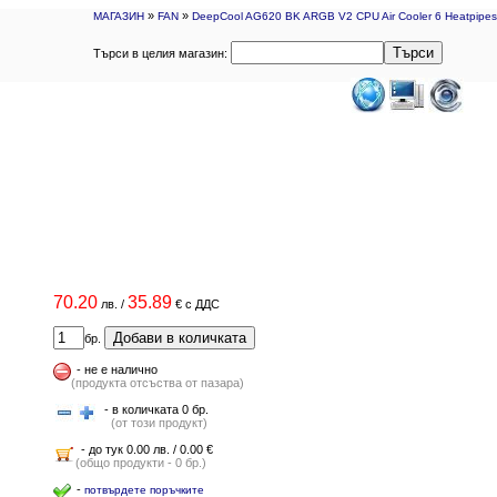
»
»
МАГАЗИН
FAN
DeepCool AG620 BK ARGB V2 CPU Air Cooler 6 Heatpipes
Търси
Търси в целия магазин:
70.20
35.89
лв.
/
€
с ДДС
Добави в количката
бр.
-
не е налично
(продукта отсъства от пазара)
- в количката 0 бр.
(от този продукт)
- до тук 0.00 лв. / 0.00 €
(общо продукти - 0 бр.)
-
потвърдете поръчките