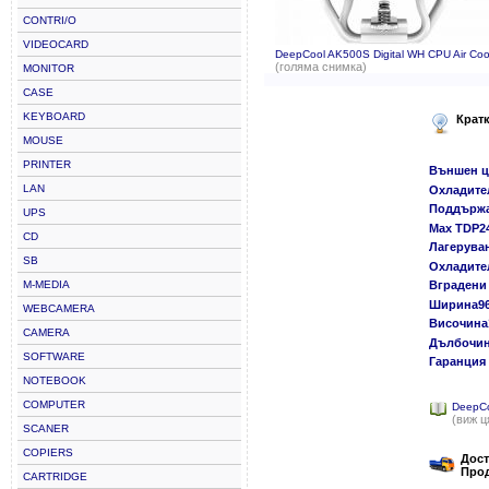
CONTRI/O
VIDEOCARD
DeepCool AK500S Digital WH CPU Air Cool
(голяма снимка)
MONITOR
CASE
KEYBOARD
Крат
MOUSE
PRINTER
Външен ц
LAN
Охладител
Поддържан
UPS
Max TDP2
CD
Лагеруван
SB
Охладите
M-MEDIA
Вградени 
Ширина9
WEBCAMERA
Височина
CAMERA
Дълбочин
SOFTWARE
Гаранция 
NOTEBOOK
COMPUTER
DeepCo
(виж ц
SCANER
COPIERS
Дост
Прод
CARTRIDGE