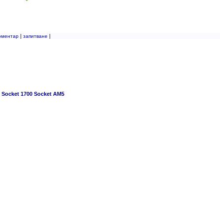
|
|
оментар
запитване
 Socket 1700 Socket AM5