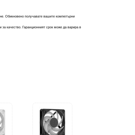
вяне. Обикновено получавате вашите компютърни
 за качество. Гаранционният срок може да варира в