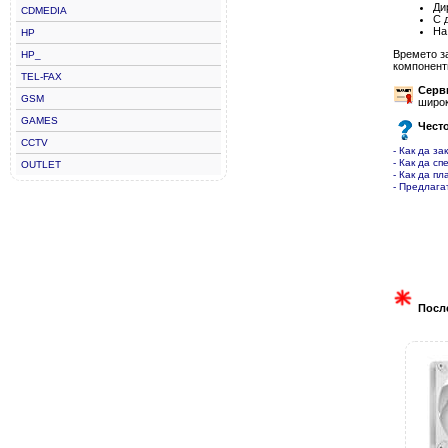
Ди
CDMEDIA
С 
На
HP
Времето з
HP_
компонент
TEL-FAX
Серв
GSM
широк
GAMES
Чест
CCTV
- Как да за
- Как да сп
OUTLET
- Как да пл
- Предлага
Посл