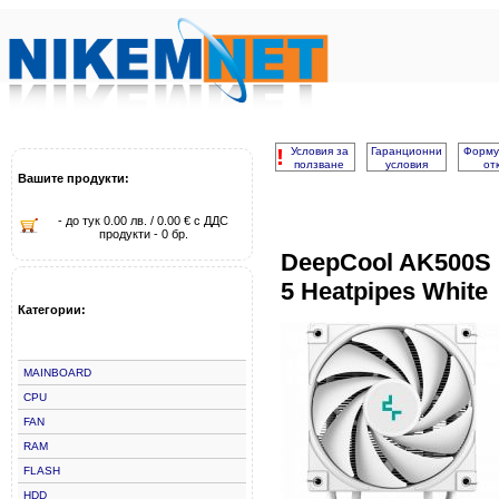
!
Условия за
Гаранционни
Форму
ползване
условия
от
Вашите продукти:
- до тук 0.00 лв. / 0.00 € с ДДС
продукти - 0 бр.
DeepCool AK500S D
5 Heatpipes White
Категории:
MAINBOARD
CPU
FAN
RAM
FLASH
HDD