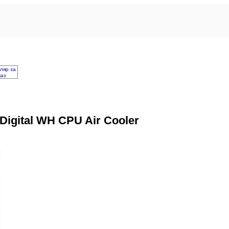
ляр за
каз
igital WH CPU Air Cooler