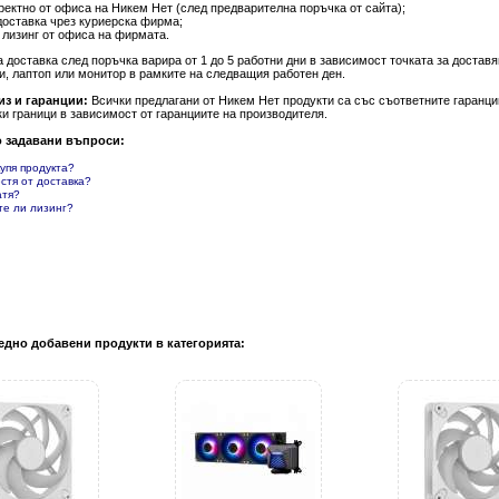
ректно от офиса на Никем Нет (след предварителна поръчка от сайта);
доставка чрез куриерска фирма;
 лизинг от офиса на фирмата.
а доставка след поръчка варира от 1 до 5 работни дни в зависимост точката за доста
и, лаптоп или монитор в рамките на следващия работен ден.
из и гаранции:
Всички предлагани от Никем Нет продукти са със съответните гаранции
и граници в зависимост от гаранциите на производителя.
о задавани въпроси:
купя продукта?
естя от доставка?
атя?
те ли лизинг?
едно добавени продукти в категорията: