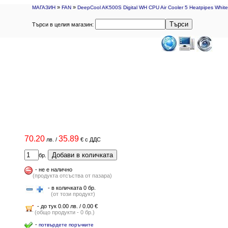
»
»
МАГАЗИН
FAN
DeepCool AK500S Digital WH CPU Air Cooler 5 Heatpipes White
Търси
Търси в целия магазин:
70.20
35.89
лв.
/
€
с ДДС
Добави в количката
бр.
-
не е налично
(продукта отсъства от пазара)
- в количката 0 бр.
(от този продукт)
- до тук 0.00 лв. / 0.00 €
(общо продукти - 0 бр.)
-
потвърдете поръчките