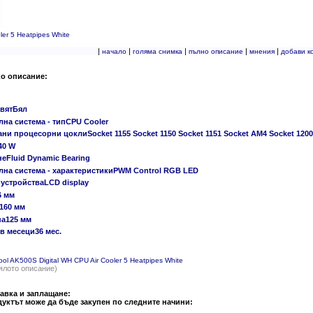
er 5 Heatpipes White
|
|
|
|
|
начало
голяма снимка
пълно описание
мнения
добави к
ко описание:
вятБял
на система - типCPU Cooler
и процесорни цоклиSocket 1155 Socket 1150 Socket 1151 Socket AM4 Socket 1200
40 W
еFluid Dynamic Bearing
лна система - характеристикиPWM Control RGB LED
устройстваLCD display
6 мм
160 мм
а125 мм
в месеци36 мес.
ol AK500S Digital WH CPU Air Cooler 5 Heatpipes White
ялото описание)
авка и заплащане:
уктът може да бъде закупен по следните начини: