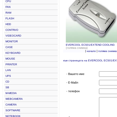
CPU
FAN
RAM
FLASH
HDD
CONTRI/O
VIDEOCARD
MONITOR
EVERCOOL ECS01/EXTEND COOLING
CASE
(голяма снимка)
|
|
начало
голяма снимка
KEYBOARD
MOUSE
към страницата на EVERCOOL ECS01/E
PRINTER
LAN
- Вашето име
UPS
CD
- Е-Майл
SB
- телефон
M-MEDIA
WEBCAMERA
CAMERA
SOFTWARE
NOTEBOOK