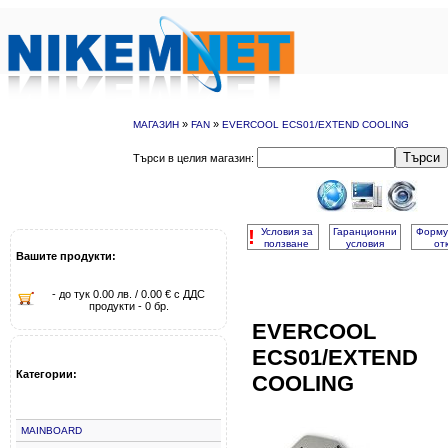
»
»
МАГАЗИН
FAN
EVERCOOL ECS01/EXTEND COOLING
Търси
Търси в целия магазин:
!
Условия за
Гаранционни
Форму
ползване
условия
от
Вашите продукти:
- до тук 0.00 лв. / 0.00 € с ДДС
продукти - 0 бр.
EVERCOOL
ECS01/EXTEND
Категории:
COOLING
MAINBOARD