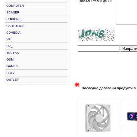
- Допълнителни данни
COMPUTER
SCANER
COPIERS
CARTRIDGE
CDMEDIA
HP
HP_
Изпрат
TEL-FAX
GSM
GAMES
CCTV
OUTLET
Последно добавени продукти в 