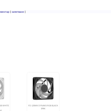
|
|
оментар
запитване
GB WHITE
FD 120MM DYNAM3 RGB BLACK
3PAK
 €