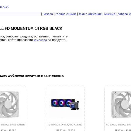
BLACK
|
|
|
|
|
начало
голяма снимка
пълно описание
мнения
добави к
 за FD MOMENTUM 14 RGB BLACK
я, относно продукта, оставени от клиентите!
рвия, който ще остави
за продукта.
коментар
едно добавени продукти в категорията:
M DYNAM3 RGB WHITE
MSI MAG CORELIQUID A15 360
FD 120MM DYNAM3 R
.98 лв. / 17.89 €
172.70 лв. / 88.30 €
31.23 лв. / 15.97