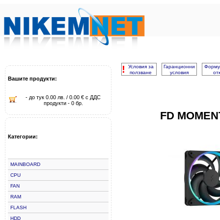
!
Условия за
Гаранционни
Форму
ползване
условия
от
Вашите продукти:
- до тук 0.00 лв. / 0.00 € с ДДС
продукти - 0 бр.
FD MOMEN
Категории:
MAINBOARD
CPU
FAN
RAM
FLASH
HDD