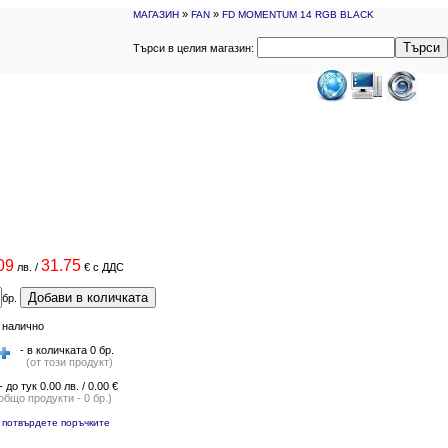
»
»
МАГАЗИН
FAN
FD MOMENTUM 14 RGB BLACK
Търси
Търси в целия магазин:
09
31.75
лв.
/
€
с ДДС
Добави в количката
бр.
-
налично
- в количката 0 бр.
(от този продукт)
- до тук 0.00 лв. / 0.00 €
общо продукти - 0 бр.)
-
потвърдете поръчките