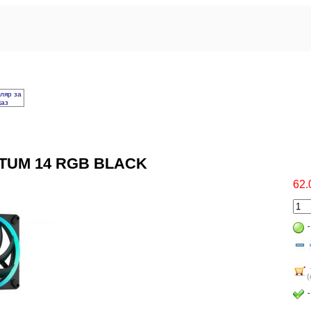
ляр за
каз
TUM 14 RGB BLACK
62.
(