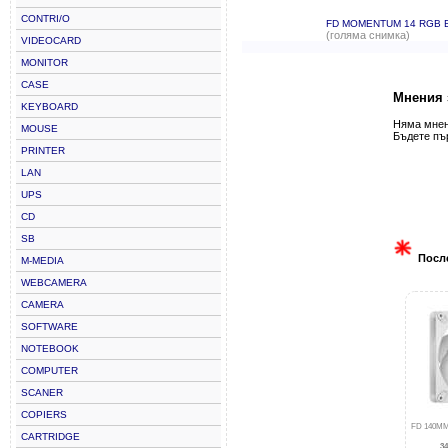
CONTRI/O
FD MOMENTUM 14 RGB 
(голяма снимка)
VIDEOCARD
MONITOR
CASE
Мнения
KEYBOARD
Няма мнени
MOUSE
Бъдете пъ
PRINTER
LAN
UPS
CD
SB
Посл
M-MEDIA
WEBCAMERA
CAMERA
SOFTWARE
NOTEBOOK
COMPUTER
SCANER
COPIERS
FD 140M
CARTRIDGE
34