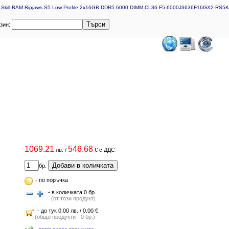
.Skill RAM Ripjaws S5 Low Profile 2x16GB DDR5 6000 DIMM CL36 F5-6000J3636F16GX2-RS5K
Търси
азин:
1069.21
546.68
лв.
/
€
с ДДС
Добави в количката
бр.
-
по поръчка
- в количката 0 бр.
(от този продукт)
- до тук 0.00 лв. / 0.00 €
(общо продукти - 0 бр.)