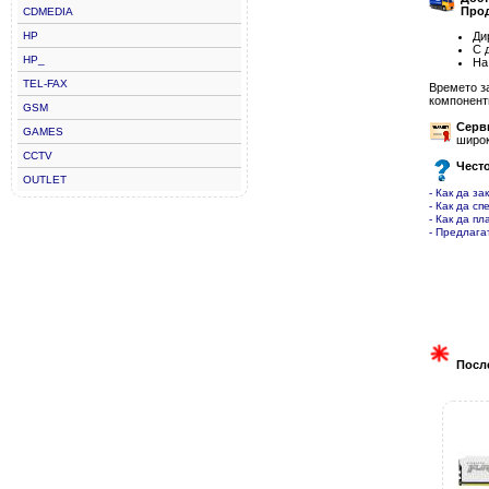
Прод
CDMEDIA
HP
Ди
С 
HP_
На
TEL-FAX
Времето з
компонент
GSM
Серв
GAMES
широк
CCTV
Чест
OUTLET
- Как да за
- Как да сп
- Как да пл
- Предлага
Посл