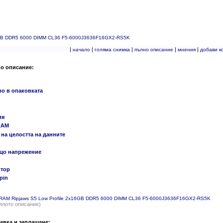
x16GB DDR5 6000 DIMM CL36 F5-6000J3636F16GX2-RS5K
|
|
|
|
|
начало
голяма снимка
пълно описание
мнения
добави к
ко описание:
во в опаковката
ия
RAM
на целостта на данните
що напрежение
тор
pin
l RAM Ripjaws S5 Low Profile 2x16GB DDR5 6000 DIMM CL36 F5-6000J3636F16GX2-RS5K
ялото описание)
авка и заплащане: