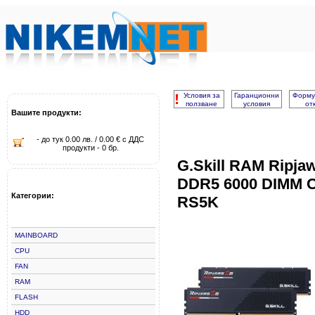
!
Условия за
Гаранционни
Форму
ползване
условия
от
Вашите продукти:
- до тук 0.00 лв. / 0.00 € с ДДС
продукти - 0 бр.
G.Skill RAM Ripja
DDR5 6000 DIMM C
Категории:
RS5K
MAINBOARD
CPU
FAN
RAM
FLASH
HDD