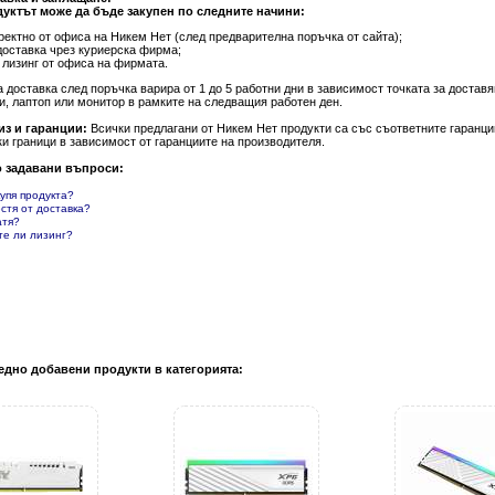
уктът може да бъде закупен по следните начини:
ректно от офиса на Никем Нет (след предварителна поръчка от сайта);
доставка чрез куриерска фирма;
 лизинг от офиса на фирмата.
а доставка след поръчка варира от 1 до 5 работни дни в зависимост точката за доста
и, лаптоп или монитор в рамките на следващия работен ден.
из и гаранции:
Всички предлагани от Никем Нет продукти са със съответните гаранции
и граници в зависимост от гаранциите на производителя.
о задавани въпроси:
купя продукта?
естя от доставка?
атя?
те ли лизинг?
едно добавени продукти в категорията: