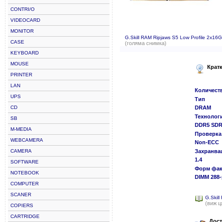
CONTRI/O
VIDEOCARD
MONITOR
G.Skill RAM Ripjaws S5 Low Profile 2
CASE
(голяма снимка)
KEYBOARD
MOUSE
Крат
PRINTER
LAN
Количест
UPS
Тип
CD
DRAM
Технолог
SB
DDR5 SD
M-MEDIA
Проверка 
WEBCAMERA
Non-ECC
CAMERA
Захранва
1.4
SOFTWARE
Форм фак
NOTEBOOK
DIMM 288-
COMPUTER
SCANER
G.Skil
(виж ц
COPIERS
CARTRIDGE
Дост