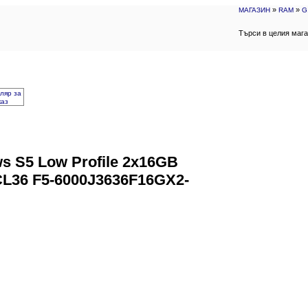
»
»
МАГАЗИН
RAM
G
Търси в целия маг
ляр за
каз
ws S5 Low Profile 2x16GB
L36 F5-6000J3636F16GX2-