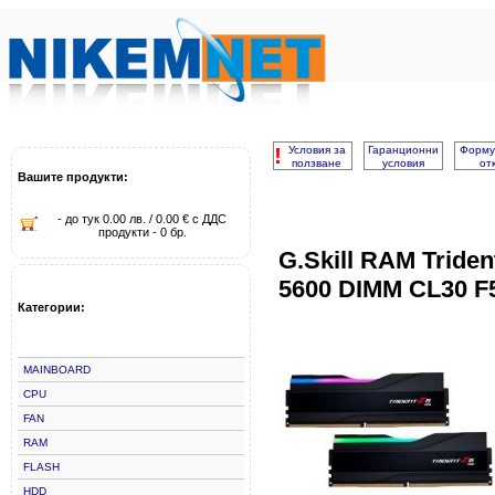
!
Условия за
Гаранционни
Форму
ползване
условия
от
Вашите продукти:
- до тук 0.00 лв. / 0.00 € с ДДС
продукти - 0 бр.
G.Skill RAM Trid
5600 DIMM CL30 F
Категории:
MAINBOARD
CPU
FAN
RAM
FLASH
HDD