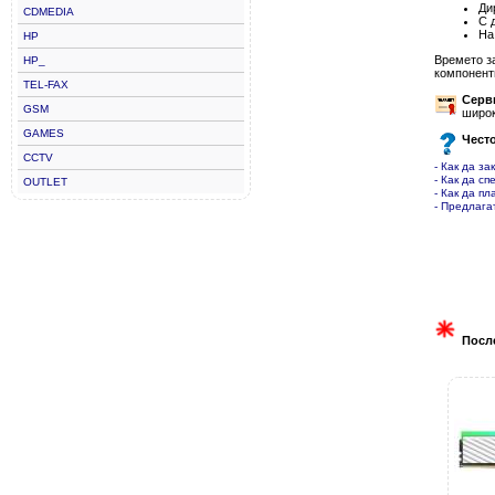
Ди
CDMEDIA
С 
На
HP
Времето з
HP_
компонент
TEL-FAX
Серв
GSM
широк
GAMES
Чест
CCTV
- Как да за
- Как да сп
OUTLET
- Как да пл
- Предлага
Посл