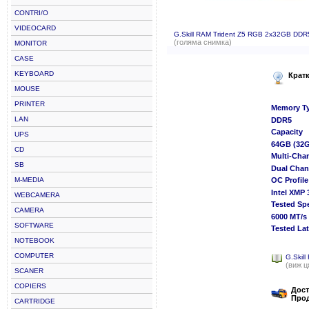
CONTRI/O
VIDEOCARD
G.Skill RAM Trident Z5 RGB 2x32GB D
(голяма снимка)
MONITOR
CASE
KEYBOARD
Крат
MOUSE
PRINTER
Memory T
LAN
DDR5
Capacity
UPS
64GB (32
CD
Multi-Chan
SB
Dual Chan
M-MEDIA
OC Profil
Intel XMP
WEBCAMERA
Tested Sp
CAMERA
6000 MT/s
SOFTWARE
Tested La
NOTEBOOK
COMPUTER
G.Skil
(виж ц
SCANER
COPIERS
Дост
Прод
CARTRIDGE