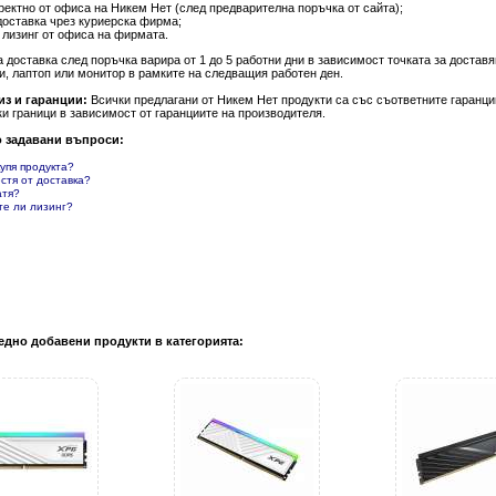
ректно от офиса на Никем Нет (след предварителна поръчка от сайта);
доставка чрез куриерска фирма;
 лизинг от офиса на фирмата.
а доставка след поръчка варира от 1 до 5 работни дни в зависимост точката за доста
и, лаптоп или монитор в рамките на следващия работен ден.
из и гаранции:
Всички предлагани от Никем Нет продукти са със съответните гаранции
и граници в зависимост от гаранциите на производителя.
о задавани въпроси:
купя продукта?
естя от доставка?
атя?
те ли лизинг?
едно добавени продукти в категорията: