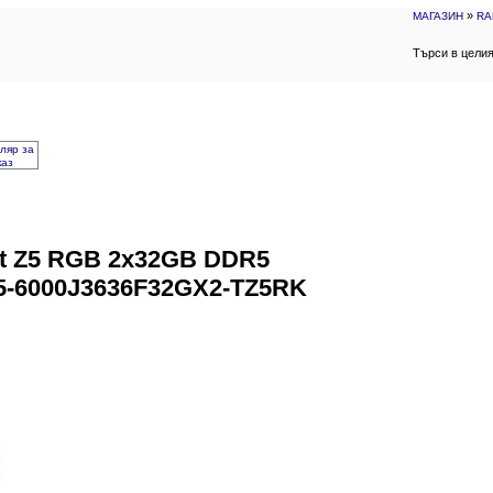
»
МАГАЗИН
RA
Търси в цели
ляр за
каз
ent Z5 RGB 2x32GB DDR5
5-6000J3636F32GX2-TZ5RK