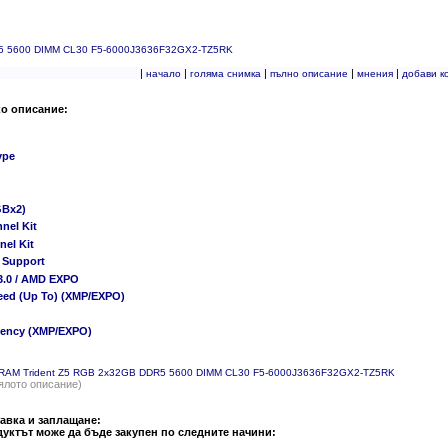
DR5 5600 DIMM CL30 F5-6000J3636F32GX2-TZ5RK
|
|
|
|
|
начало
голяма снимка
пълно описание
мнения
добави к
ко описание:
ype
GBx2)
nel Kit
nel Kit
e Support
 3.0 / AMD EXPO
eed (Up To) (XMP/EXPO)
tency (XMP/EXPO)
l RAM Trident Z5 RGB 2x32GB DDR5 5600 DIMM CL30 F5-6000J3636F32GX2-TZ5RK
ялото описание)
авка и заплащане:
уктът може да бъде закупен по следните начини: