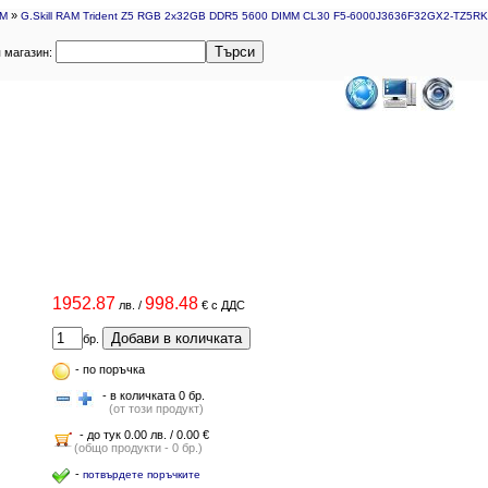
»
M
G.Skill RAM Trident Z5 RGB 2x32GB DDR5 5600 DIMM CL30 F5-6000J3636F32GX2-TZ5RK
Търси
я магазин:
1952.87
998.48
лв.
/
€
с ДДС
Добави в количката
бр.
-
по поръчка
- в количката 0 бр.
(от този продукт)
- до тук 0.00 лв. / 0.00 €
(общо продукти - 0 бр.)
-
потвърдете поръчките