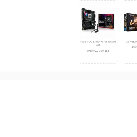
ASUS ROG STRIX X870E-E GAM
GB H610M
WIF
115.1
1098.17 лв. / 561.48 €