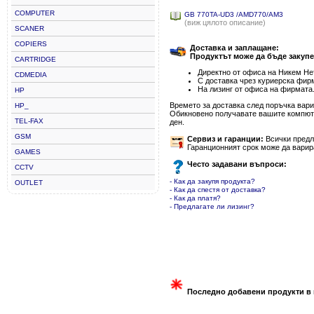
COMPUTER
GB 770TA-UD3 /AMD770/AM3
(виж цялото описание)
SCANER
COPIERS
Доставка и заплащане:
Продуктът може да бъде закупе
CARTRIDGE
Директно от офиса на Никем Нет
CDMEDIA
С доставка чрез куриерска фир
На лизинг от офиса на фирмата
HP
Времето за доставка след поръчка варир
HP_
Обикновено получавате вашите компютъ
TEL-FAX
ден.
GSM
Сервиз и гаранции:
Всички предла
Гаранционният срок може да варир
GAMES
Често задавани въпроси:
CCTV
- Как да закупя продукта?
OUTLET
- Как да спестя от доставка?
- Как да платя?
- Предлагате ли лизинг?
Последно добавени продукти в 