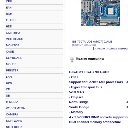
CPU
FAN
RAM
FLASH
HDD
CONTRI/O
VIDEOCARD
GB 770TA-UD3 /AMD770/AM3
(голяма снимка)
MONITOR
|
|
начало
голяма снимка
CASE
KEYBOARD
Кратко описание:
MOUSE
PRINTER
GIGABYTE GA-770TA-UD3
LAN
- CPU
Support for Socket AM3 processors
A
UPS
- Hyper Transport Bus
CD
5200 MT/s
SB
- Chipset
M-MEDIA
North Bridge
South Bridge
WEBCAMERA
- Memory
CAMERA
4 x 1.5V DDR3 DIMM sockets supporti
SOFTWARE
Dual channel memory architecture
NOTEBOOK