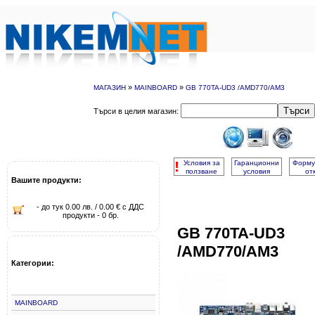
»
»
МАГАЗИН
MAINBOARD
GB 770TA-UD3 /AMD770/AM3
Търси
Търси в целия магазин:
!
Условия за
Гаранционни
Форму
ползване
условия
от
Вашите продукти:
- до тук 0.00 лв. / 0.00 € с ДДС
продукти - 0 бр.
GB 770TA-UD3
/AMD770/AM3
Категории:
MAINBOARD