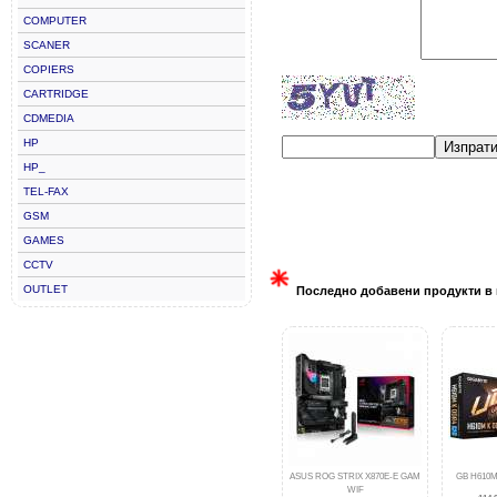
COMPUTER
SCANER
COPIERS
CARTRIDGE
CDMEDIA
HP
Изпрат
HP_
TEL-FAX
GSM
GAMES
CCTV
OUTLET
Последно добавени продукти в 
ASUS ROG STRIX X870E-E GAM
GB H610M
WIF