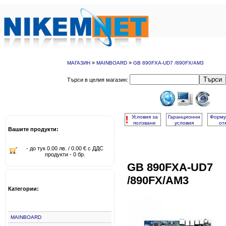
»
»
МАГАЗИН
MAINBOARD
GB 890FXA-UD7 /890FX/AM3
Търси
Търси в целия магазин:
!
Условия за
Гаранционни
Форму
ползване
условия
от
Вашите продукти:
- до тук 0.00 лв. / 0.00 € с ДДС
продукти - 0 бр.
GB 890FXA-UD7
/890FX/AM3
Категории:
MAINBOARD