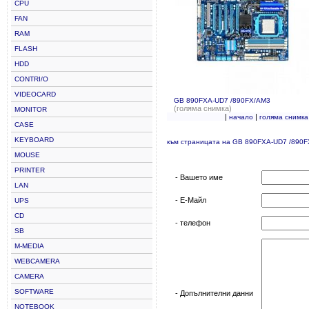
CPU
FAN
RAM
FLASH
HDD
CONTRI/O
VIDEOCARD
GB 890FXA-UD7 /890FX/AM3
(голяма снимка)
MONITOR
|
|
начало
голяма снимка
CASE
KEYBOARD
към страницата на GB 890FXA-UD7 /890
MOUSE
PRINTER
- Вашето име
LAN
- Е-Майл
UPS
CD
- телефон
SB
M-MEDIA
WEBCAMERA
CAMERA
SOFTWARE
- Допълнителни данни
NOTEBOOK