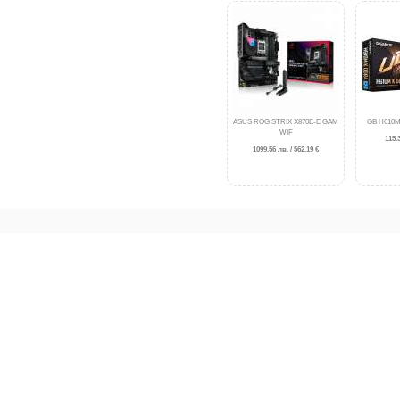
ASUS ROG STRIX X870E-E GAM
GB H610M
WIF
115.3
1099.56 лв. / 562.19 €