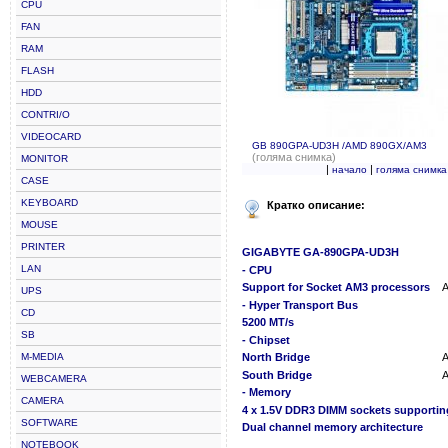
CPU
FAN
RAM
FLASH
HDD
CONTRI/O
VIDEOCARD
GB 890GPA-UD3H /AMD 890GX/AM3
(голяма снимка)
MONITOR
|
|
начало
голяма снимка
CASE
KEYBOARD
Кратко описание:
MOUSE
PRINTER
GIGABYTE GA-890GPA-UD3H
LAN
- CPU
Support for Socket AM3 processors
A
UPS
- Hyper Transport Bus
CD
5200 MT/s
SB
- Chipset
M-MEDIA
North Bridge
South Bridge
WEBCAMERA
- Memory
CAMERA
4 x 1.5V DDR3 DIMM sockets supporti
SOFTWARE
Dual channel memory architecture
NOTEBOOK