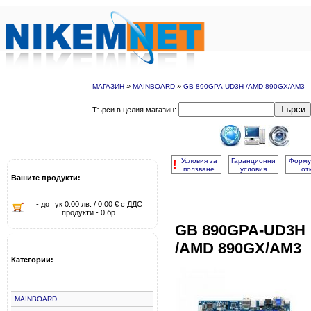
»
»
МАГАЗИН
MAINBOARD
GB 890GPA-UD3H /AMD 890GX/AM3
Търси
Търси в целия магазин:
!
Условия за
Гаранционни
Форму
ползване
условия
от
Вашите продукти:
- до тук 0.00 лв. / 0.00 € с ДДС
продукти - 0 бр.
GB 890GPA-UD3H
/AMD 890GX/AM3
Категории:
MAINBOARD