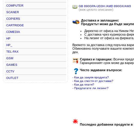
COMPUTER
GB 890GPA-UD3H /AMD 890GX/AM3
(виж цялото описание)
SCANER
COPIERS
Доставка и заплащане:
Продуктът може да бъде закупе
CARTRIDGE
Директно от офиса на Никем Нет
CDMEDIA
С доставка чрез куриерска фир
На лизинг от офиса на фирмата
HP
Времето за доставка след поръчка варир
HP_
Обикновено получавате вашите компютъ
TEL-FAX
ден.
GSM
Сервиз и гаранции:
Всички предла
Гаранционният срок може да варир
GAMES
Често задавани въпроси:
CCTV
- Как да закупя продукта?
OUTLET
- Как да спестя от доставка?
- Как да платя?
- Предлагате ли лизинг?
Последно добавени продукти в 