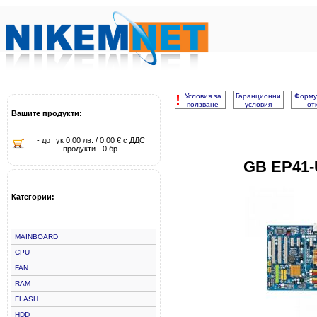
!
Условия за
Гаранционни
Форму
ползване
условия
от
Вашите продукти:
- до тук 0.00 лв. / 0.00 € с ДДС
продукти - 0 бр.
GB EP41-
Категории:
MAINBOARD
CPU
FAN
RAM
FLASH
HDD