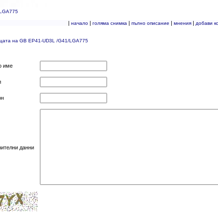
/LGA775
|
|
|
|
|
начало
голяма снимка
пълно описание
мнения
добави к
ицата на GB EP41-UD3L /G41/LGA775
о име
л
он
нителни данни