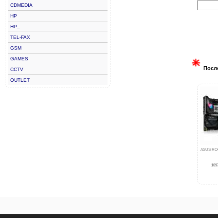
CDMEDIA
HP
HP_
TEL-FAX
GSM
GAMES
Посл
CCTV
OUTLET
ASUS RO
1097