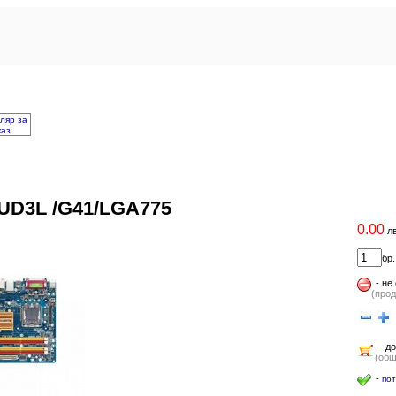
ляр за
каз
UD3L /G41/LGA775
0.00
лв
бр
-
не
(прод
- до
(общ
-
по