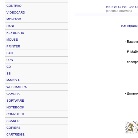
CONTRI/O
GB EP41-UD3L /G41
(голяма снимка)
VIDEOCARD
MONITOR
към стран
CASE
KEYBOARD
MOUSE
- Вашет
PRINTER
- Е-Май
LAN
UPS
- телеф
CD
SB
M-MEDIA
WEBCAMERA
- Допъл
CAMERA
SOFTWARE
NOTEBOOK
COMPUTER
SCANER
COPIERS
CARTRIDGE