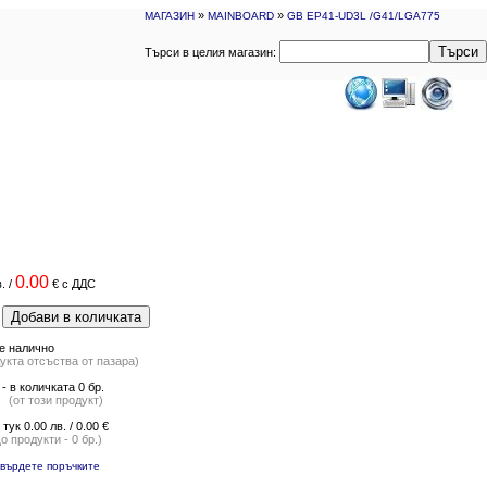
»
»
МАГАЗИН
MAINBOARD
GB EP41-UD3L /G41/LGA775
Търси
Търси в целия магазин:
0.00
.
/
€
с ДДС
Добави в количката
.
 е налично
укта отсъства от пазара)
- в количката 0 бр.
(от този продукт)
 тук 0.00 лв. / 0.00 €
о продукти - 0 бр.)
твърдете поръчките