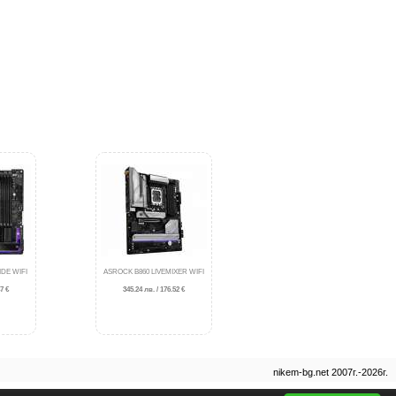
DE WIFI
ASROCK B860 LIVEMIXER WIFI
7 €
345.24 лв. / 176.52 €
nikem-bg.net 2007г.-2026г.