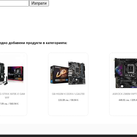
Изпрати
едно добавени продукти в категорията:
G STRIX X870E-E GAM
GB H610M K DDR4 / LGA1700
ASROCK Z890M RIPTI
WIF
115.08 лв. / 58.84 €
448.81 лв. / 229.4
.09 лв. / 560.94 €