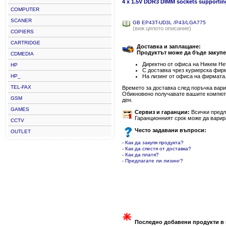
4 x 1.5V DDR3 DIMM sockets supporti
COMPUTER
SCANER
GB EP43T-UD3L /P43/LGA775
(виж цялото описание)
COPIERS
CARTRIDGE
Доставка и заплащане:
Продуктът може да бъде закупе
CDMEDIA
Директно от офиса на Никем Нет
HP
С доставка чрез куриерска фир
HP_
На лизинг от офиса на фирмата
TEL-FAX
Времето за доставка след поръчка варир
Обикновено получавате вашите компютъ
GSM
ден.
GAMES
Сервиз и гаранции:
Всички предла
Гаранционният срок може да варир
CCTV
Често задавани въпроси:
OUTLET
- Как да закупя продукта?
- Как да спестя от доставка?
- Как да платя?
- Предлагате ли лизинг?
Последно добавени продукти в 