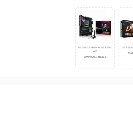
ASUS ROG STRIX X870E-E GAM
GB H610M
WIF
114.8
1094.50 лв. / 559.61 €