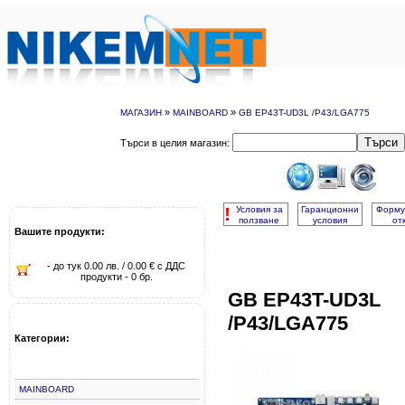
»
»
МАГАЗИН
MAINBOARD
GB EP43T-UD3L /P43/LGA775
Търси
Търси в целия магазин:
!
Условия за
Гаранционни
Форму
ползване
условия
от
Вашите продукти:
- до тук 0.00 лв. / 0.00 € с ДДС
продукти - 0 бр.
GB EP43T-UD3L
/P43/LGA775
Категории:
MAINBOARD