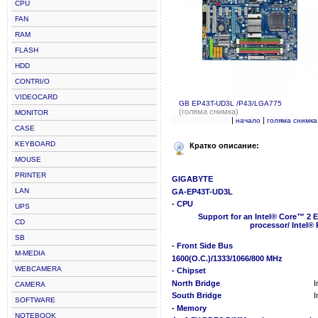
CPU
FAN
RAM
FLASH
HDD
CONTRI/O
VIDEOCARD
GB EP43T-UD3L /P43/LGA775
(голяма снимка)
MONITOR
|
|
начало
голяма снимка
CASE
KEYBOARD
Кратко описание:
MOUSE
PRINTER
GIGABYTE
LAN
GA-EP43T-UD3L
- CPU
UPS
Support for an Intel® Core™ 2 
CD
processor/ Intel®
SB
- Front Side Bus
M-MEDIA
1600(O.C.)/1333/1066/800 MHz
WEBCAMERA
- Chipset
North Bridge
I
CAMERA
South Bridge
I
SOFTWARE
- Memory
NOTEBOOK