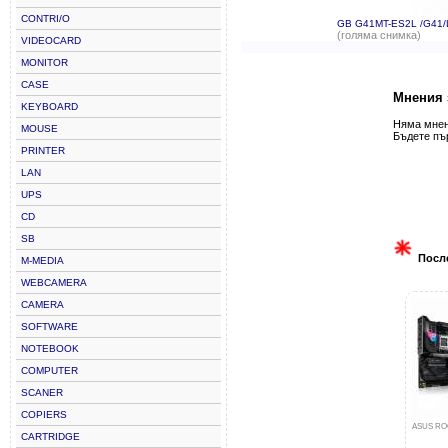
CONTRI/O
GB G41MT-ES2L /G41
(голяма снимка)
VIDEOCARD
MONITOR
CASE
Мнения 
KEYBOARD
Няма мнени
MOUSE
Бъдете пъ
PRINTER
LAN
UPS
CD
SB
Посл
M-MEDIA
WEBCAMERA
CAMERA
SOFTWARE
NOTEBOOK
COMPUTER
SCANER
COPIERS
ASUS RO
CARTRIDGE