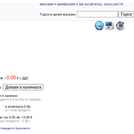
»
»
МАГАЗИН
MAINBOARD
GB G41MT-ES2L /G41/LGA775
Търси
Търси в целия магазин:
0.00
лв.
/
€
с ДДС
Добави в количката
р.
е е налично
одукта отсъства от пазара)
- в количката 0 бр.
(от този продукт)
до тук 0.00 лв. / 0.00 €
що продукти - 0 бр.)
отвърдете поръчките