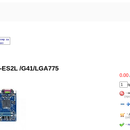
ляр за
каз
-ES2L /G41/LGA775
0.00
б
-
н
(пр
- 
(об
-
п