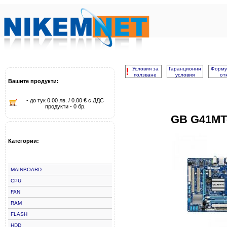
!
Условия за
Гаранционни
Форму
ползване
условия
от
Вашите продукти:
- до тук 0.00 лв. / 0.00 € с ДДС
продукти - 0 бр.
GB G41MT
Категории:
MAINBOARD
CPU
FAN
RAM
FLASH
HDD