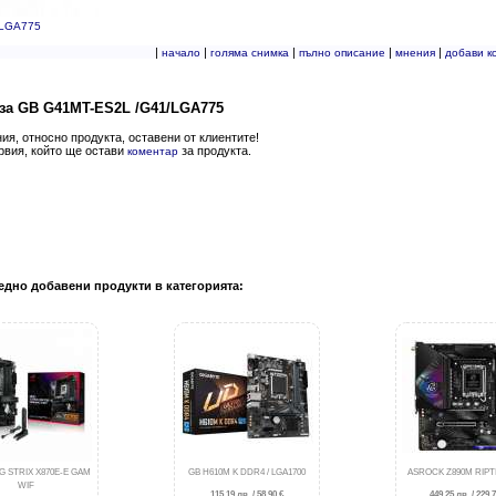
/LGA775
|
|
|
|
|
начало
голяма снимка
пълно описание
мнения
добави к
за GB G41MT-ES2L /G41/LGA775
я, относно продукта, оставени от клиентите!
рвия, който ще остави
за продукта.
коментар
едно добавени продукти в категорията:
G STRIX X870E-E GAM
GB H610M K DDR4 / LGA1700
ASROCK Z890M RIPTI
WIF
115.19 лв. / 58.90 €
449.25 лв. / 229.7