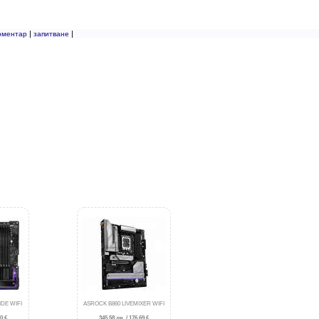
|
|
оментар
запитване
DE WIFI
ASROCK B860 LIVEMIXER WIFI
0 €
345.58 лв. / 176.69 €