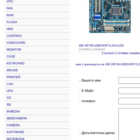
CPU
FAN
RAM
FLASH
HDD
CONTRI/O
VIDEOCARD
GB H57M-USB3/H57/LGA1156
(голяма снимка)
MONITOR
|
|
начало
голяма снимка
CASE
KEYBOARD
към страницата на GB H57M-USB3/H57/L
MOUSE
PRINTER
- Вашето име
LAN
- Е-Майл
UPS
CD
- телефон
SB
M-MEDIA
WEBCAMERA
CAMERA
SOFTWARE
- Допълнителни данни
NOTEBOOK