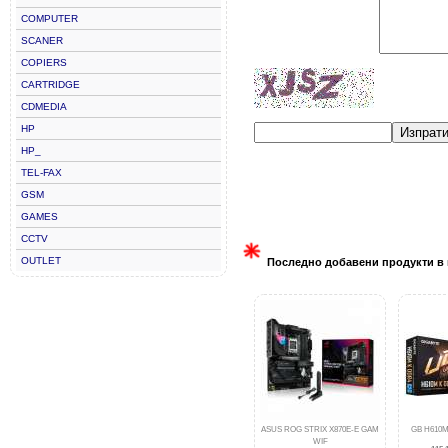
COMPUTER
SCANER
COPIERS
CARTRIDGE
CDMEDIA
HP
Изпрат
HP_
TEL-FAX
GSM
GAMES
CCTV
OUTLET
Последно добавени продукти в 
ASUS ROG STRIX X870E-E GAM
GB H610M
WIF