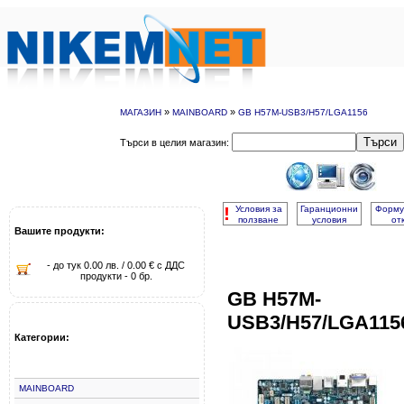
»
»
МАГАЗИН
MAINBOARD
GB H57M-USB3/H57/LGA1156
Търси
Търси в целия магазин:
!
Условия за
Гаранционни
Форму
ползване
условия
от
Вашите продукти:
- до тук 0.00 лв. / 0.00 € с ДДС
продукти - 0 бр.
GB H57M-
USB3/H57/LGA115
Категории:
MAINBOARD