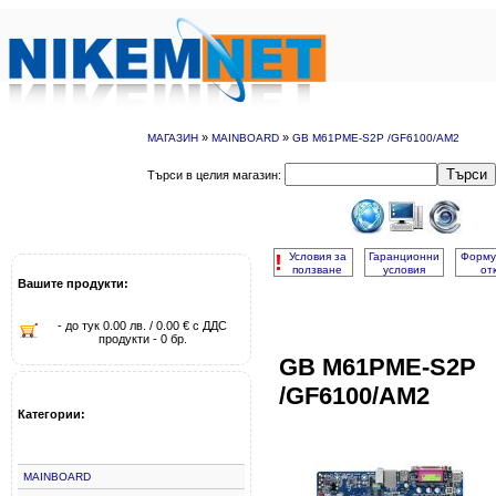
»
»
МАГАЗИН
MAINBOARD
GB M61PME-S2P /GF6100/AM2
Търси
Търси в целия магазин:
!
Условия за
Гаранционни
Форму
ползване
условия
от
Вашите продукти:
- до тук 0.00 лв. / 0.00 € с ДДС
продукти - 0 бр.
GB M61PME-S2P
/GF6100/AM2
Категории:
MAINBOARD