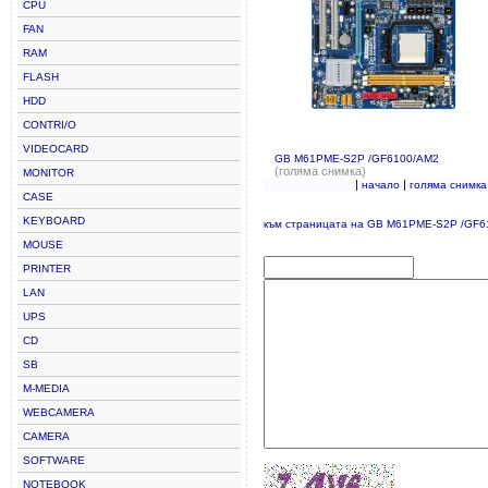
CPU
FAN
RAM
FLASH
HDD
CONTRI/O
VIDEOCARD
GB M61PME-S2P /GF6100/AM2
(голяма снимка)
MONITOR
|
|
начало
голяма снимка
CASE
KEYBOARD
към страницата на GB M61PME-S2P /GF6
MOUSE
PRINTER
LAN
UPS
CD
SB
M-MEDIA
WEBCAMERA
CAMERA
SOFTWARE
NOTEBOOK