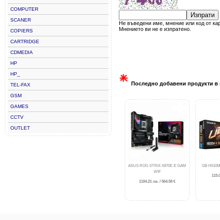
COMPUTER
Изпрати
SCANER
Не въведени име, мнение или код от ка
Мнението ви не е изпратено.
COPIERS
CARTRIDGE
CDMEDIA
HP
HP_
Последно добавени продукти в 
TEL-FAX
GSM
GAMES
CCTV
OUTLET
ASUS ROG STRIX X870E-E GAM
GB H610M
WIF
115.0
1104.21 лв. / 564.58 €