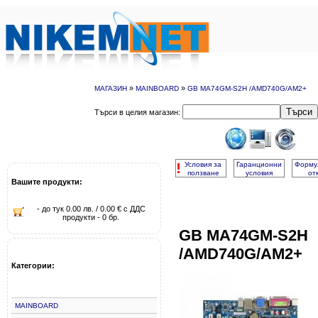
»
»
МАГАЗИН
MAINBOARD
GB MA74GM-S2H /AMD740G/AM2+
Търси
Търси в целия магазин:
!
Условия за
Гаранционни
Форму
ползване
условия
от
Вашите продукти:
- до тук 0.00 лв. / 0.00 € с ДДС
продукти - 0 бр.
GB MA74GM-S2H
/AMD740G/AM2+
Категории:
MAINBOARD