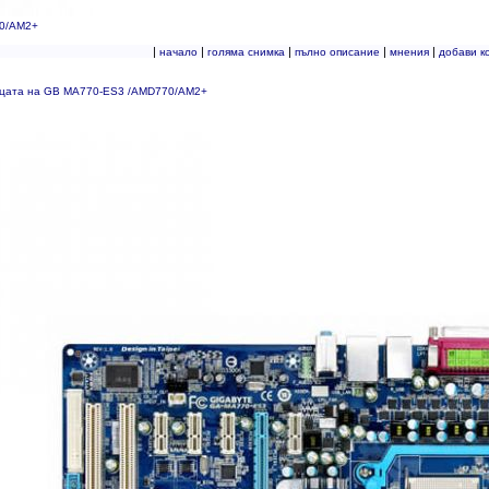
0/AM2+
|
|
|
|
|
начало
голяма снимка
пълно описание
мнения
добави к
ицата на GB MA770-ES3 /AMD770/AM2+