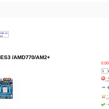
ляр за
каз
-ES3 /AMD770/AM2+
0.00
-
(пр
-
(о
-