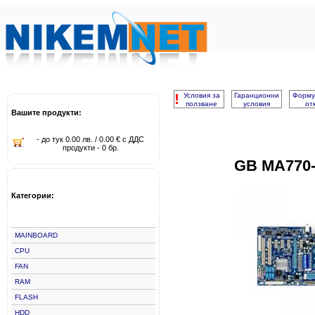
!
Условия за
Гаранционни
Форму
ползване
условия
от
Вашите продукти:
- до тук 0.00 лв. / 0.00 € с ДДС
продукти - 0 бр.
GB MA770
Категории:
MAINBOARD
CPU
FAN
RAM
FLASH
HDD