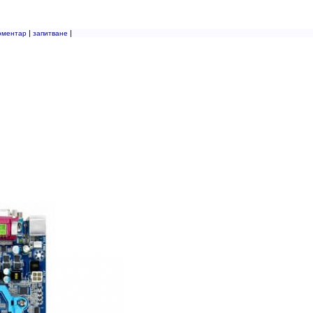
|
|
оментар
запитване