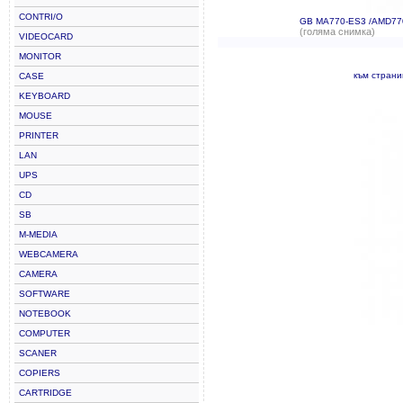
CONTRI/O
GB MA770-ES3 /AMD77
(голяма снимка)
VIDEOCARD
MONITOR
към стран
CASE
KEYBOARD
MOUSE
PRINTER
LAN
UPS
CD
SB
M-MEDIA
WEBCAMERA
CAMERA
SOFTWARE
NOTEBOOK
COMPUTER
SCANER
COPIERS
CARTRIDGE