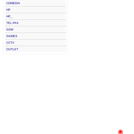
CDMEDIA
HP
HP_
TEL-FAX
GSM
GAMES
CCTV
OUTLET