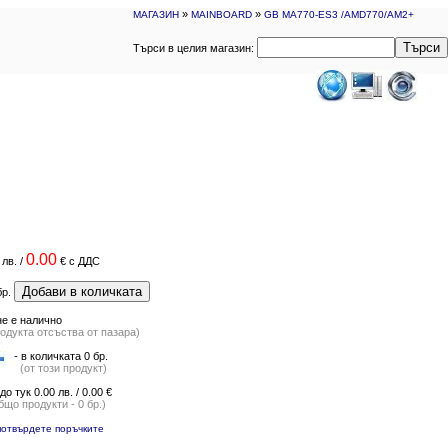
»
»
МАГАЗИН
MAINBOARD
GB MA770-ES3 /AMD770/AM2+
Търси
Търси в целия магазин:
0.00
лв.
/
€
с ДДС
Добави в количката
бр.
не е налично
одукта отсъства от пазара)
- в количката 0 бр.
(от този продукт)
 до тук 0.00 лв. / 0.00 €
бщо продукти - 0 бр.)
потвърдете поръчките