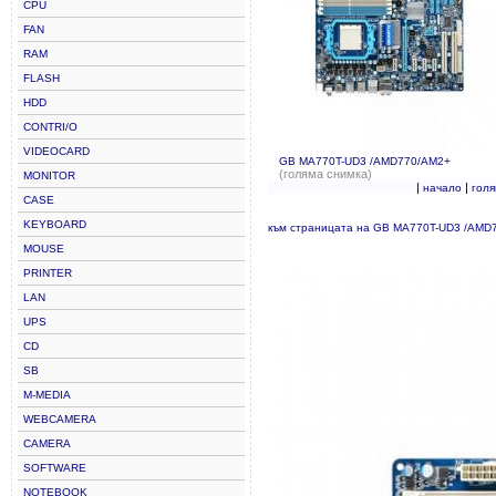
CPU
FAN
RAM
FLASH
HDD
CONTRI/O
VIDEOCARD
GB MA770T-UD3 /AMD770/AM2+
(голяма снимка)
MONITOR
|
|
начало
гол
CASE
KEYBOARD
към страницата на GB MA770T-UD3 /AMD
MOUSE
PRINTER
LAN
UPS
CD
SB
M-MEDIA
WEBCAMERA
CAMERA
SOFTWARE
NOTEBOOK