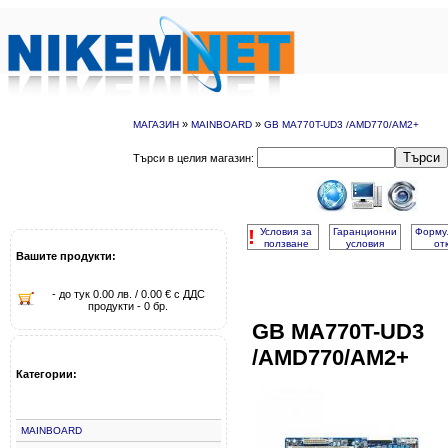
»
»
МАГАЗИН
MAINBOARD
GB MA770T-UD3 /AMD770/AM2+
Търси
Търси в целия магазин:
!
Условия за
Гаранционни
Форму
ползване
условия
от
Вашите продукти:
- до тук 0.00 лв. / 0.00 € с ДДС
продукти - 0 бр.
GB MA770T-UD3
/AMD770/AM2+
Категории:
MAINBOARD