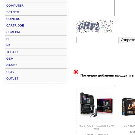
COMPUTER
SCANER
COPIERS
CARTRIDGE
CDMEDIA
HP
Изпрат
HP_
TEL-FAX
GSM
GAMES
CCTV
Последно добавени продукти в 
OUTLET
ASUS ROG STRIX X870E-E GAM
GB H610M
WIF
114.8