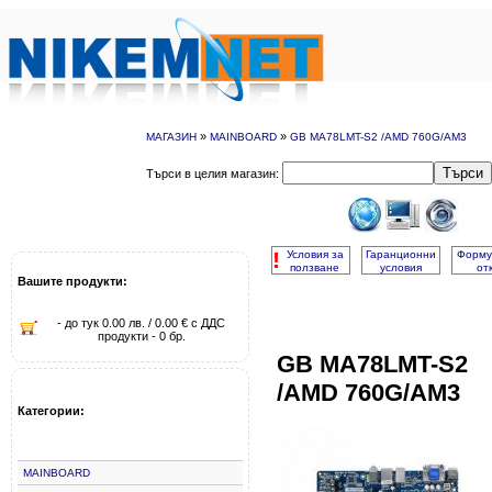
»
»
МАГАЗИН
MAINBOARD
GB MA78LMT-S2 /AMD 760G/AM3
Търси
Търси в целия магазин:
!
Условия за
Гаранционни
Форму
ползване
условия
от
Вашите продукти:
- до тук 0.00 лв. / 0.00 € с ДДС
продукти - 0 бр.
GB MA78LMT-S2
/AMD 760G/AM3
Категории:
MAINBOARD