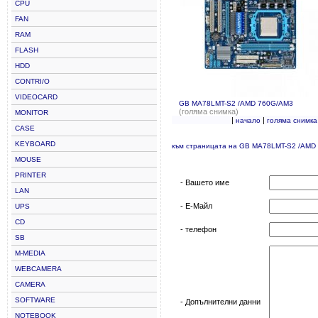
CPU
FAN
RAM
FLASH
HDD
CONTRI/O
VIDEOCARD
GB MA78LMT-S2 /AMD 760G/AM3
(голяма снимка)
MONITOR
|
|
начало
голяма снимка
CASE
KEYBOARD
към страницата на GB MA78LMT-S2 /AMD
MOUSE
PRINTER
- Вашето име
LAN
- Е-Майл
UPS
CD
- телефон
SB
M-MEDIA
WEBCAMERA
CAMERA
SOFTWARE
- Допълнителни данни
NOTEBOOK