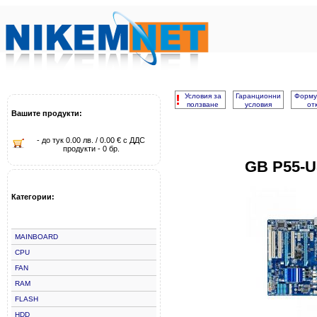
!
Условия за
Гаранционни
Форму
ползване
условия
от
Вашите продукти:
- до тук 0.00 лв. / 0.00 € с ДДС
продукти - 0 бр.
GB P55-U
Категории:
MAINBOARD
CPU
FAN
RAM
FLASH
HDD