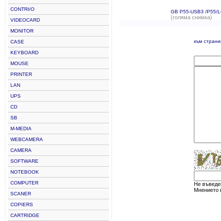
CONTRI/O
GB P55-USB3 /P55/
(голяма снимка)
VIDEOCARD
MONITOR
към стран
CASE
KEYBOARD
MOUSE
PRINTER
LAN
UPS
CD
SB
M-MEDIA
WEBCAMERA
CAMERA
SOFTWARE
NOTEBOOK
COMPUTER
Не въведен
Мнението в
SCANER
COPIERS
CARTRIDGE