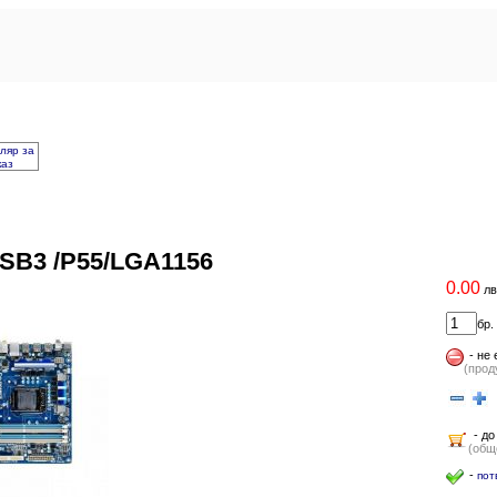
ляр за
каз
SB3 /P55/LGA1156
0.00
лв
бр.
-
не 
(прод
-
(
- до
(общо
-
пот