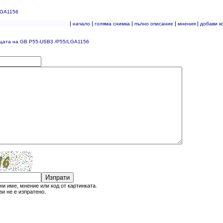
LGA1156
|
|
|
|
|
начало
голяма снимка
пълно описание
мнения
добави к
ицата на GB P55-USB3 /P55/LGA1156
Изпрати
и име, мнение или код от картинката.
и не е изпратено.