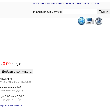
»
»
МАГАЗИН
MAINBOARD
GB P55-USB3 /P55/LGA1156
Търси
Търси в целия магазин:
0.00
.
/
€
с ДДС
Добави в количката
е налично
укта отсъства от пазара)
 в количката 0 бр.
от този продукт)
 тук 0.00 лв. / 0.00 €
 продукти - 0 бр.)
върдете поръчките