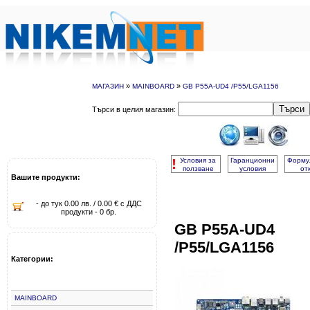
»
»
МАГАЗИН
MAINBOARD
GB P55A-UD4 /P55/LGA1156
Търси
Търси в целия магазин:
!
Условия за
Гаранционни
Форму
ползване
условия
от
Вашите продукти:
- до тук 0.00 лв. / 0.00 € с ДДС
продукти - 0 бр.
GB P55A-UD4
/P55/LGA1156
Категории:
MAINBOARD