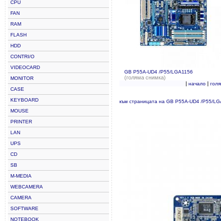
CPU
FAN
RAM
FLASH
HDD
CONTRI/O
VIDEOCARD
GB P55A-UD4 /P55/LGA1156
(голяма снимка)
MONITOR
|
|
начало
гол
CASE
KEYBOARD
към страницата на GB P55A-UD4 /P55/L
MOUSE
PRINTER
LAN
UPS
CD
SB
M-MEDIA
WEBCAMERA
CAMERA
SOFTWARE
NOTEBOOK