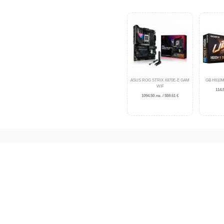
ASUS ROG STRIX X870E-E GAM
GB H610M
WIF
114.8
1094.50 лв. / 559.61 €