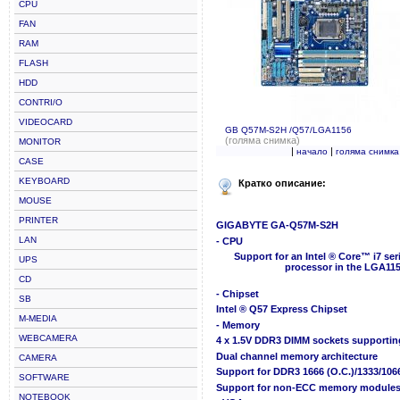
CPU
FAN
RAM
FLASH
HDD
CONTRI/O
VIDEOCARD
GB Q57M-S2H /Q57/LGA1156
(голяма снимка)
MONITOR
|
|
начало
голяма снимка
CASE
KEYBOARD
Кратко описание:
MOUSE
PRINTER
GIGABYTE GA-Q57M-S2H
LAN
- CPU
Support for an Intel ® Core™ i7 ser
UPS
processor in the LGA115
CD
- Chipset
SB
Intel ® Q57 Express Chipset
M-MEDIA
- Memory
WEBCAMERA
4 x 1.5V DDR3 DIMM sockets supporti
Dual channel memory architecture
CAMERA
Support for DDR3 1666 (O.C.)/1333/1
SOFTWARE
Support for non-ECC memory module
NOTEBOOK