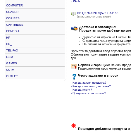
- VGA
COMPUTER
SCANER
GB Q57M-S2H /Q57/LGA1156
(виж цялото описание)
COPIERS
CARTRIDGE
Доставка и заплащане:
Продуктът може да бъде закупе
CDMEDIA
Директно от офиса на Никем Нет
HP
С доставка чрез куриерска фир
HP_
На лизинг от офиса на фирмата
TEL-FAX
Времето за доставка след поръчка варир
Обикновено получавате вашите компютъ
GSM
ден.
GAMES
Сервиз и гаранции:
Всички предла
Гаранционният срок може да варир
CCTV
Често задавани въпроси:
OUTLET
- Как да закупя продукта?
- Как да спестя от доставка?
- Как да платя?
- Предлагате ли лизинг?
Последно добавени продукти в 