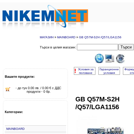
»
»
МАГАЗИН
MAINBOARD
GB Q57M-S2H /Q57/LGA1156
Търси
Търси в целия магазин:
!
Условия за
Гаранционни
Форму
ползване
условия
от
Вашите продукти:
- до тук 0.00 лв. / 0.00 € с ДДС
продукти - 0 бр.
GB Q57M-S2H
/Q57/LGA1156
Категории:
MAINBOARD