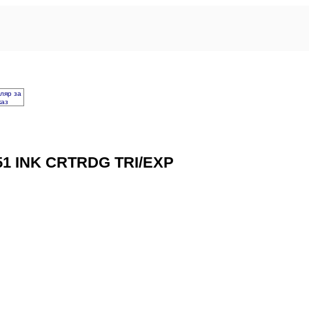
ляр за
каз
51 INK CRTRDG TRI/EXP