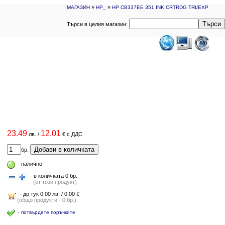
»
»
МАГАЗИН
HP_
HP CB337EE 351 INK CRTRDG TRI/EXP
Търси
Търси в целия магазин:
23.49
12.01
лв.
/
€
с ДДС
Добави в количката
бр.
-
налично
- в количката 0 бр.
(от този продукт)
- до тук 0.00 лв. / 0.00 €
(общо продукти - 0 бр.)
-
потвърдете поръчките