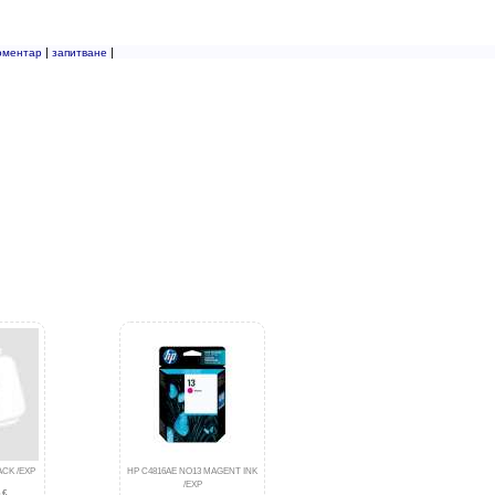
|
|
оментар
запитване
ACK /EXP
HP C4816AE NO13 MAGENT INK
/EXP
 €