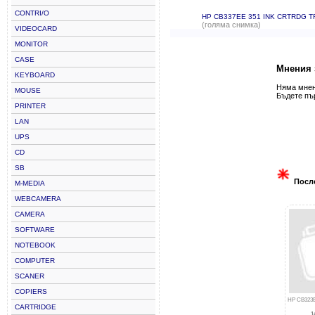
CONTRI/O
HP CB337EE 351 INK CRTRDG T
(голяма снимка)
VIDEOCARD
MONITOR
CASE
Мнения 
KEYBOARD
Няма мнени
MOUSE
Бъдете пъ
PRINTER
LAN
UPS
CD
SB
Посл
M-MEDIA
WEBCAMERA
CAMERA
SOFTWARE
NOTEBOOK
COMPUTER
SCANER
COPIERS
HP CB323E
CARTRIDGE
1