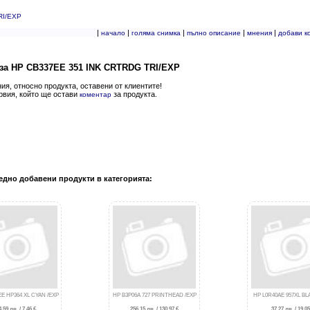
RI/EXP
|
|
|
|
|
начало
голяма снимка
пълно описание
мнения
добави к
за HP CB337EE 351 INK CRTRDG TRI/EXP
я, относно продукта, оставени от клиентите!
рвия, който ще остави
за продукта.
коментар
едно добавени продукти в категорията:
E HP364 XL CYAN /EXP
HP B3P06A 727 PRINTHEAD /EXP
HP L0R40AE 957XL BL
4.59 лв. / 7.46 €
256.15 лв. / 130.97 €
37.27 лв. / 19.05