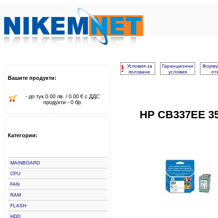
!
Условия за
Гаранционни
Форму
ползване
условия
от
Вашите продукти:
- до тук 0.00 лв. / 0.00 € с ДДС
продукти - 0 бр.
HP CB337EE 3
Категории:
MAINBOARD
CPU
FAN
RAM
FLASH
HDD