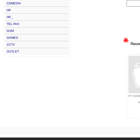
CDMEDIA
HP
HP_
TEL-FAX
GSM
GAMES
Посл
CCTV
OUTLET
HP CB323E
1