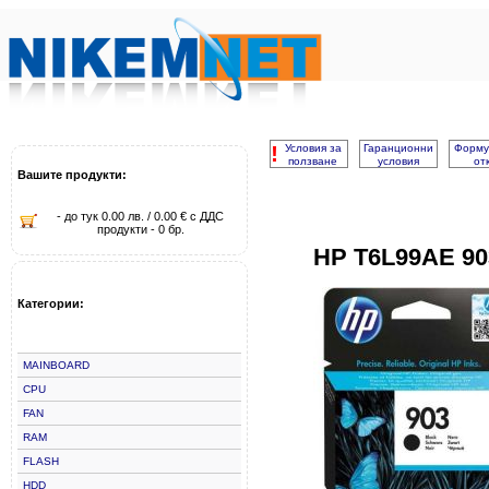
!
Условия за
Гаранционни
Форму
ползване
условия
от
Вашите продукти:
- до тук 0.00 лв. / 0.00 € с ДДС
продукти - 0 бр.
HP T6L99AE 9
Категории:
MAINBOARD
CPU
FAN
RAM
FLASH
HDD