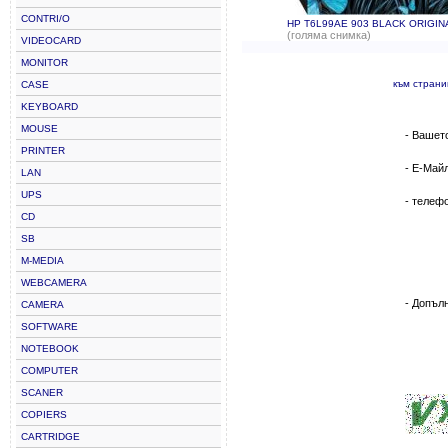
CONTRI/O
HP T6L99AE 903 BLACK ORIGIN
(голяма снимка)
VIDEOCARD
MONITOR
към стран
CASE
KEYBOARD
MOUSE
- Вашет
PRINTER
- Е-Май
LAN
UPS
- телеф
CD
SB
M-MEDIA
WEBCAMERA
- Допъл
CAMERA
SOFTWARE
NOTEBOOK
COMPUTER
SCANER
COPIERS
CARTRIDGE