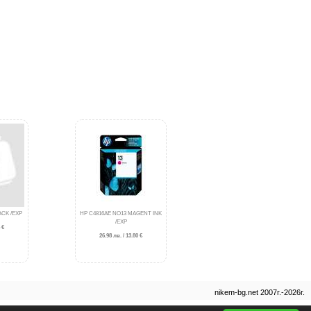
ACK /EXP
HP C4816AE NO13 MAGENT INK
/EXP
 €
26.98 лв. / 13.80 €
nikem-bg.net 2007г.-2026г.