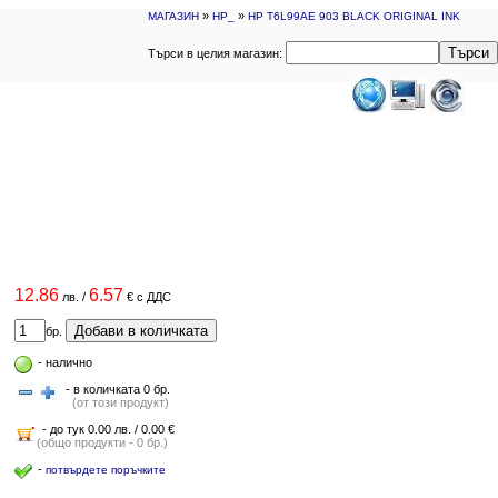
»
»
МАГАЗИН
HP_
HP T6L99AE 903 BLACK ORIGINAL INK
Търси
Търси в целия магазин:
12.86
6.57
лв.
/
€
с ДДС
Добави в количката
бр.
-
налично
- в количката 0 бр.
(от този продукт)
- до тук 0.00 лв. / 0.00 €
(общо продукти - 0 бр.)
-
потвърдете поръчките