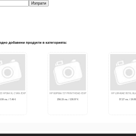
Изпрати
едно добавени продукти в категорията:
E HP364 XL CYAN /EXP
HP B3P06A 727 PRINTHEAD /EXP
HP L0R40AE 957XL BL
4.59 лв. / 7.46 €
256.15 лв. / 130.97 €
37.27 лв. / 19.05