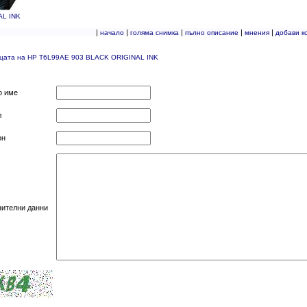
AL INK
|
|
|
|
|
начало
голяма снимка
пълно описание
мнения
добави к
ицата на HP T6L99AE 903 BLACK ORIGINAL INK
о име
л
он
нителни данни