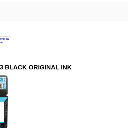
ляр за
каз
03 BLACK ORIGINAL INK