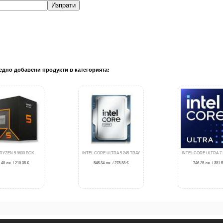
Изпрати
едно добавени продукти в категорията:
RYZEN 5 9600 BOX
INTEL CORE ULTRA 5 245 TRAY
INTEL CORE ULTRA 7 
.40 лв. / 210.35 €
545.34 лв. / 278.83 €
746.25 лв. / 381.5