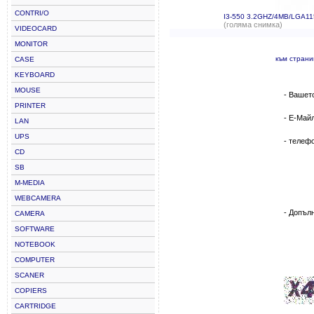
CONTRI/O
I3-550 3.2GHZ/4MB/LGA1
(голяма снимка)
VIDEOCARD
MONITOR
към стран
CASE
KEYBOARD
MOUSE
- Вашет
PRINTER
- Е-Май
LAN
UPS
- телеф
CD
SB
M-MEDIA
WEBCAMERA
- Допъл
CAMERA
SOFTWARE
NOTEBOOK
COMPUTER
SCANER
COPIERS
CARTRIDGE