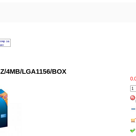
ляр за
каз
GHZ/4MB/LGA1156/BOX
0.