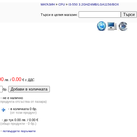
»
»
МАГАЗИН
CPU
I3-550 3.2GHZ/4MB/LGA1156/BOX
Търси
Търси в целия магазин:
00
0.00
лв.
/
€
с ДДС
Добави в количката
бр.
-
не е налично
(продукта отсъства от пазара)
- в количката 0 бр.
(от този продукт)
- до тук 0.00 лв. / 0.00 €
(общо продукти - 0 бр.)
-
потвърдете поръчките