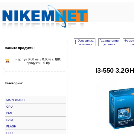
!
Условия за
Гаранционни
Форму
ползване
условия
от
Вашите продукти:
- до тук 0.00 лв. / 0.00 € с ДДС
продукти - 0 бр.
I3-550 3.2
Категории:
MAINBOARD
CPU
FAN
RAM
FLASH
HDD