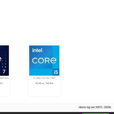
265F BOX
I5-13500 2.5G 24M TRAY
5 €
471.48 лв. / 241.06 €
nikem-bg.net 2007г.-2026г.