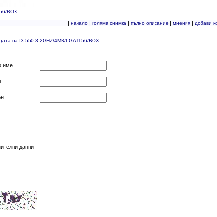
156/BOX
|
|
|
|
|
начало
голяма снимка
пълно описание
мнения
добави к
ицата на I3-550 3.2GHZ/4MB/LGA1156/BOX
о име
л
он
нителни данни