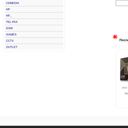
CDMEDIA
HP
HP_
TEL-FAX
GSM
GAMES
Посл
CCTV
OUTLET
AMD 
411