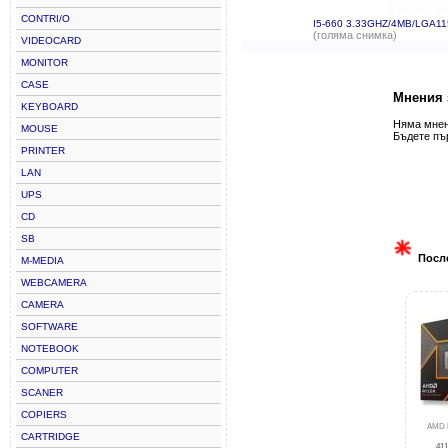
CONTRI/O
I5-660 3.33GHZ/4MB/LGA1
(голяма снимка)
VIDEOCARD
MONITOR
CASE
Мнения 
KEYBOARD
Няма мнени
MOUSE
Бъдете пъ
PRINTER
LAN
UPS
CD
SB
Посл
M-MEDIA
WEBCAMERA
CAMERA
SOFTWARE
NOTEBOOK
COMPUTER
SCANER
COPIERS
AMD 
CARTRIDGE
411