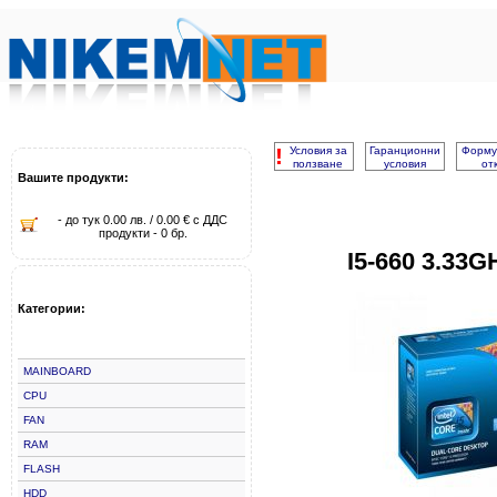
!
Условия за
Гаранционни
Форму
ползване
условия
от
Вашите продукти:
- до тук 0.00 лв. / 0.00 € с ДДС
продукти - 0 бр.
I5-660 3.33
Категории:
MAINBOARD
CPU
FAN
RAM
FLASH
HDD