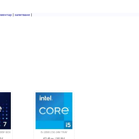
|
|
оментар
запитване
265F BOX
I5-13500 2.5G 24M TRAY
5 €
471.48 лв. / 241.06 €