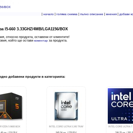
156/BOX
|
|
|
|
|
начало
голяма снимка
пълно описание
мнения
добави к
за I5-660 3.33GHZ/4MB/LGA1156/BOX
я, относно продукта, оставени от клиентите!
рвия, който ще остави
за продукта.
коментар
едно добавени продукти в категорията:
RYZEN 5 9600 BOX
INTEL CORE ULTRA 5 245 TRAY
INTEL CORE ULTRA 7 
.40 лв. / 210.35 €
545.34 лв. / 278.83 €
746.25 лв. / 381.5