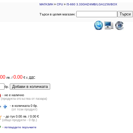
»
»
МАГАЗИН
CPU
I5-660 3.33GHZ/4MB/LGA1156/BOX
Търси
Търси в целия магазин:
.00
0.00
лв.
/
€
с ДДС
Добави в количката
бр.
-
не е налично
(продукта отсъства от пазара)
- в количката 0 бр.
(от този продукт)
- до тук 0.00 лв. / 0.00 €
(общо продукти - 0 бр.)
-
потвърдете поръчките