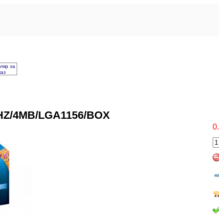
ляр за
каз
GHZ/4MB/LGA1156/BOX
0