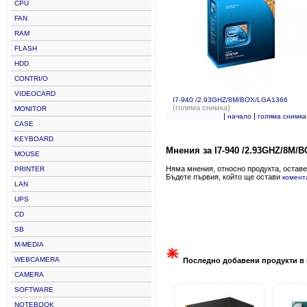
CPU
FAN
RAM
FLASH
HDD
CONTRI/O
VIDEOCARD
I7-940 /2.93GHZ/8M/BOX/LGA1366
(голяма снимка)
MONITOR
|
|
начало
голяма снимка
CASE
KEYBOARD
Мнения за I7-940 /2.93GHZ/8M/
MOUSE
Няма мнения, относно продукта, оставе
PRINTER
Бъдете първия, който ще остави
комент
LAN
UPS
CD
SB
M-MEDIA
WEBCAMERA
Последно добавени продукти в 
CAMERA
SOFTWARE
NOTEBOOK