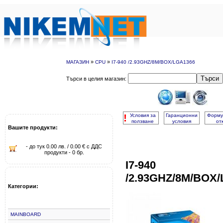
»
»
МАГАЗИН
CPU
I7-940 /2.93GHZ/8M/BOX/LGA1366
Търси
Търси в целия магазин:
!
Условия за
Гаранционни
Форму
ползване
условия
от
Вашите продукти:
- до тук 0.00 лв. / 0.00 € с ДДС
продукти - 0 бр.
I7-940
/2.93GHZ/8M/BOX
Категории:
MAINBOARD