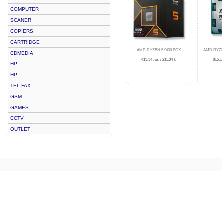
COMPUTER
SCANER
COPIERS
CARTRIDGE
AMD RYZEN 5 9600 BOX
AMD RYZE
CDMEDIA
413.34 лв. / 211.34 €
815.1
HP
HP_
TEL-FAX
GSM
GAMES
CCTV
OUTLET