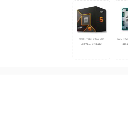
AMD RYZEN 5 9600 BOX
AMD RYZE
412.78 лв. / 211.05 €
814.0