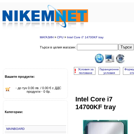
»
»
МАГАЗИН
CPU
Intel Core i7 14700KF tray
Търси
Търси в целия магазин:
!
Условия за
Гаранционни
Форму
ползване
условия
от
Вашите продукти:
- до тук 0.00 лв. / 0.00 € с ДДС
продукти - 0 бр.
Intel Core i7
14700KF tray
Категории:
MAINBOARD