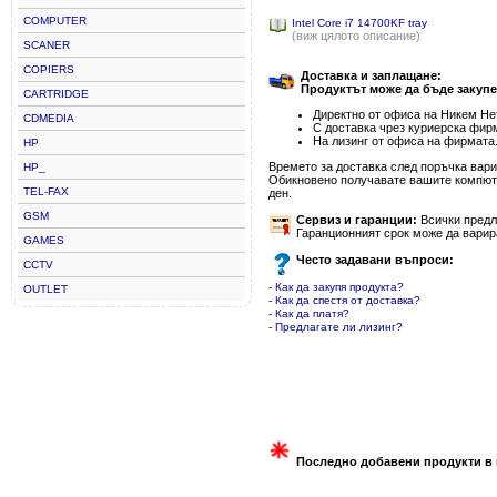
COMPUTER
Intel Core i7 14700KF tray
(виж цялото описание)
SCANER
COPIERS
Доставка и заплащане:
Продуктът може да бъде закупе
CARTRIDGE
Директно от офиса на Никем Нет
CDMEDIA
С доставка чрез куриерска фир
На лизинг от офиса на фирмата
HP
Времето за доставка след поръчка варир
HP_
Обикновено получавате вашите компютъ
TEL-FAX
ден.
GSM
Сервиз и гаранции:
Всички предла
Гаранционният срок може да варир
GAMES
Често задавани въпроси:
CCTV
- Как да закупя продукта?
OUTLET
- Как да спестя от доставка?
- Как да платя?
- Предлагате ли лизинг?
Последно добавени продукти в 