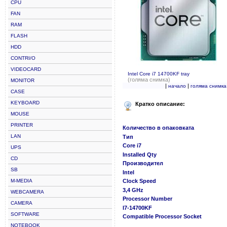
CPU
FAN
RAM
FLASH
HDD
CONTRI/O
VIDEOCARD
Intel Core i7 14700KF tray
(голяма снимка)
MONITOR
|
|
начало
голяма снимка
CASE
KEYBOARD
Кратко описание:
MOUSE
PRINTER
Количество в опаковката
LAN
Тип
Core i7
UPS
Installed Qty
CD
Производител
SB
Intel
M-MEDIA
Clock Speed
3,4 GHz
WEBCAMERA
Processor Number
CAMERA
I7-14700KF
SOFTWARE
Compatible Processor Socket
NOTEBOOK