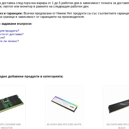
а доставка след поръчка варира от 1 до 5 работни дни в зависимост точката за доста
и, лаптоп или монитор в рамките на следващия работен ден.
из и гаранции:
Всички предлагани от Никем Нет продукти са със съответните гаранции
и граници в зависимост от гаранциите на производителя.
о задавани въпроси:
купя продукта?
естя от доставка?
атя?
те ли лизинг?
едно добавени продукти в категорията:
DR5 CSODIMM 6400
8G DDR4 3200 XPG D35G WHITE
16G DDR5 6000 XPG
KINGSTON
BLACK