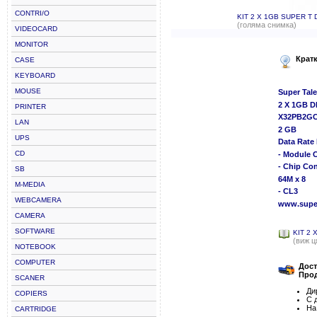
CONTRI/O
KIT 2 X 1GB SUPER T
(голяма снимка)
VIDEOCARD
MONITOR
Крат
CASE
KEYBOARD
MOUSE
Super Tale
2 X 1GB D
PRINTER
X32PB2G
LAN
2 GB
UPS
Data Rate
CD
- Module C
- Chip Con
SB
64M x 8
M-MEDIA
- CL3
WEBCAMERA
www.super
CAMERA
SOFTWARE
KIT 2
(виж ц
NOTEBOOK
COMPUTER
Дост
Прод
SCANER
Ди
COPIERS
С 
На
CARTRIDGE