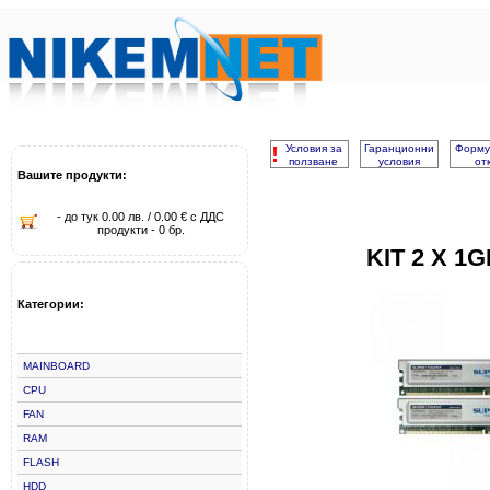
!
Условия за
Гаранционни
Форму
ползване
условия
от
Вашите продукти:
- до тук 0.00 лв. / 0.00 € с ДДС
продукти - 0 бр.
KIT 2 X 1
Категории:
MAINBOARD
CPU
FAN
RAM
FLASH
HDD