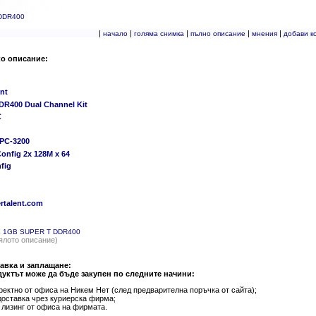
 DDR400
|
|
|
|
|
начало
голяма снимка
пълно описание
мнения
добави к
ко описание:
nt
DR400 Dual Channel Kit
C
 PC-3200
onfig 2x 128M x 64
fig
talent.com
 X 1GB SUPER T DDR400
ялото описание)
авка и заплащане:
уктът може да бъде закупен по следните начини:
ректно от офиса на Никем Нет (след предварителна поръчка от сайта);
доставка чрез куриерска фирма;
 лизинг от офиса на фирмата.