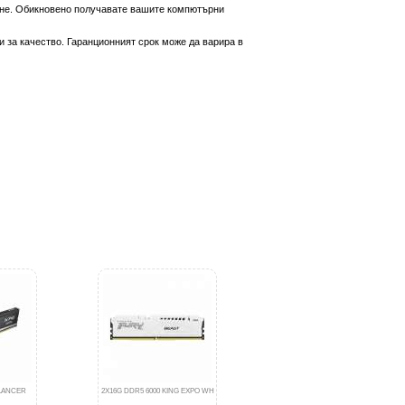
вяне. Обикновено получавате вашите компютърни
 за качество. Гаранционният срок може да варира в
 LANCER
2X16G DDR5 6000 KING EXPO WH