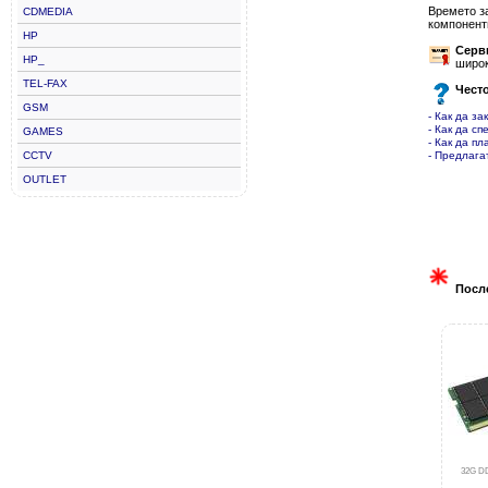
Времето з
CDMEDIA
компонент
HP
Серв
HP_
широк
TEL-FAX
Чест
GSM
- Как да за
- Как да сп
GAMES
- Как да пл
CCTV
- Предлага
OUTLET
Посл
32G D