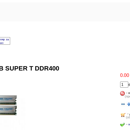
ляр за
каз
GB SUPER T DDR400
0.00
б
-
н
(пр
- 
(о
-
п