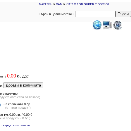
»
»
МАГАЗИН
RAM
KIT 2 X 1GB SUPER T DDR400
Търси
Търси в целия магазин:
0.00
лв.
/
€
с ДДС
Добави в количката
р.
е е налично
одукта отсъства от пазара)
- в количката 0 бр.
(от този продукт)
до тук 0.00 лв. / 0.00 €
бщо продукти - 0 бр.)
отвърдете поръчките