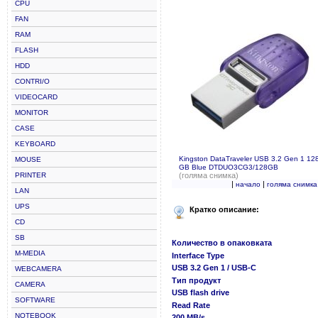
CPU
FAN
RAM
FLASH
HDD
CONTRI/O
VIDEOCARD
MONITOR
CASE
KEYBOARD
Kingston DataTraveler USB 3.2 Gen 1 12
MOUSE
GB Blue DTDUO3CG3/128GB
PRINTER
(голяма снимка)
|
|
начало
голяма снимка
LAN
UPS
Кратко описание:
CD
SB
Количество в опаковката
M-MEDIA
Interface Type
USB 3.2 Gen 1 / USB-C
WEBCAMERA
Тип продукт
CAMERA
USB flash drive
SOFTWARE
Read Rate
NOTEBOOK
200 MB/s