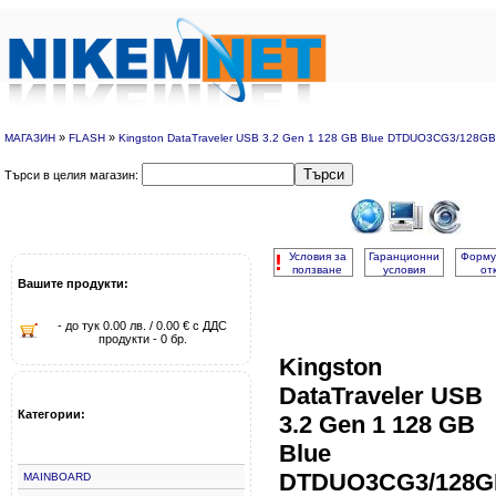
»
»
МАГАЗИН
FLASH
Kingston DataTraveler USB 3.2 Gen 1 128 GB Blue DTDUO3CG3/128GB
Търси
Търси в целия магазин:
!
Условия за
Гаранционни
Форму
ползване
условия
от
Вашите продукти:
- до тук 0.00 лв. / 0.00 € с ДДС
продукти - 0 бр.
Kingston
DataTraveler USB
Категории:
3.2 Gen 1 128 GB
Blue
DTDUO3CG3/128G
MAINBOARD