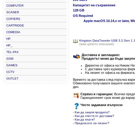
Капацитет на съхранение
COMPUTER
128 GB
SCANER
OS Required
COPIERS
Apple macOS 10.14.x or later, W
CARTRIDGE
CDMEDIA
HP
Kingston DataTraveler USB 3.2 Gen 
(виж цялото описание)
HP_
TEL-FAX
Доставка и заплащане:
Продуктът може да бъде закупе
GSM
GAMES
Директно от офиса на Никем Нет
С доставка чрез куриерска фир
CCTV
На лизинг от офиса на фирмата
OUTLET
Времето за доставка след поръчка варир
Обикновено получавате вашите компютъ
ден.
Сервиз и гаранции:
Всички предла
Гаранционният срок може да варир
Често задавани въпроси:
- Как да закупя продукта?
- Как да спестя от доставка?
- Как да платя?
- Предлагате ли лизинг?