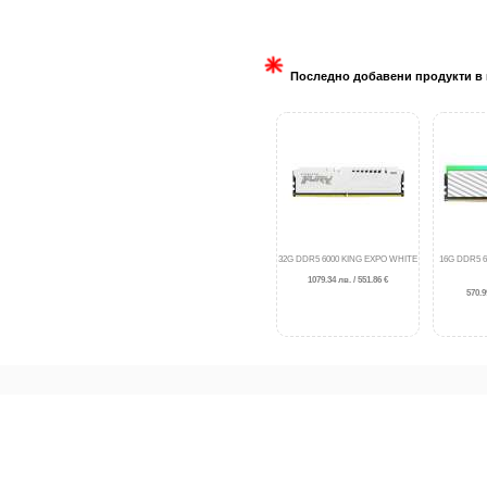
Последно добавени продукти в 
32G DDR5 6000 KING EXPO WHITE
16G DDR5 
1079.34 лв. / 551.86 €
570.9