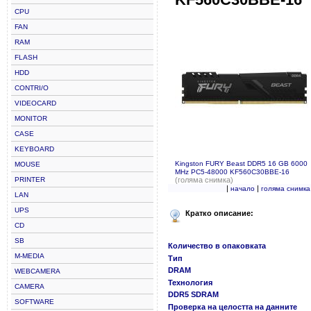
CPU
FAN
RAM
FLASH
HDD
CONTRI/O
VIDEOCARD
MONITOR
CASE
KEYBOARD
Kingston FURY Beast DDR5 16 GB 6000
MOUSE
MHz PC5-48000 KF560C30BBE-16
PRINTER
(голяма снимка)
|
|
начало
голяма снимка
LAN
UPS
Кратко описание:
CD
SB
Количество в опаковката
M-MEDIA
Тип
DRAM
WEBCAMERA
Технология
CAMERA
DDR5 SDRAM
SOFTWARE
Проверка на целостта на данните