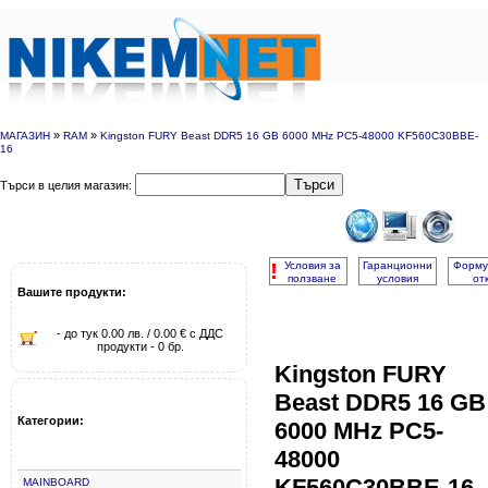
»
»
МАГАЗИН
RAM
Kingston FURY Beast DDR5 16 GB 6000 MHz PC5-48000 KF560C30BBE-
16
Търси
Търси в целия магазин:
!
Условия за
Гаранционни
Форму
ползване
условия
от
Вашите продукти:
- до тук 0.00 лв. / 0.00 € с ДДС
продукти - 0 бр.
Kingston FURY
Beast DDR5 16 GB
Категории:
6000 MHz PC5-
48000
KF560C30BBE-16
MAINBOARD