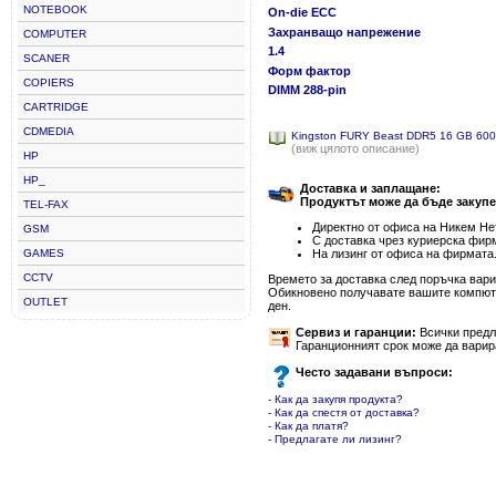
NOTEBOOK
On-die ECC
Захранващо напрежение
COMPUTER
1.4
SCANER
Форм фактор
COPIERS
DIMM 288-pin
CARTRIDGE
CDMEDIA
Kingston FURY Beast DDR5 16 GB 6
(виж цялото описание)
HP
HP_
Доставка и заплащане:
Продуктът може да бъде закупе
TEL-FAX
Директно от офиса на Никем Нет
GSM
С доставка чрез куриерска фир
GAMES
На лизинг от офиса на фирмата
CCTV
Времето за доставка след поръчка варир
Обикновено получавате вашите компютъ
OUTLET
ден.
Сервиз и гаранции:
Всички предла
Гаранционният срок може да варир
Често задавани въпроси:
- Как да закупя продукта?
- Как да спестя от доставка?
- Как да платя?
- Предлагате ли лизинг?