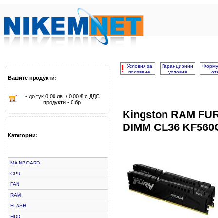
!
Условия за
Гаранционни
Форму
ползване
условия
от
Вашите продукти:
- до тук 0.00 лв. / 0.00 € с ДДС
продукти - 0 бр.
Kingston RAM FUR
DIMM CL36 KF560
Категории:
MAINBOARD
CPU
FAN
RAM
FLASH
HDD