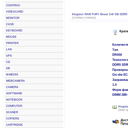
CONTRI/O
VIDEOCARD
Kingston RAM FURY Beast 2x8 GB DDR
(голяма снимка)
MONITOR
CASE
KEYBOARD
Крат
MOUSE
PRINTER
Количест
LAN
Тип
DRAM
UPS
Технолог
CD
DDR5 SD
SB
Проверка 
M-MEDIA
On-die E
Захранва
WEBCAMERA
1.4
CAMERA
Форм фак
SOFTWARE
DIMM 288-
NOTEBOOK
COMPUTER
Kings
(виж ц
SCANER
COPIERS
Дост
Прод
CARTRIDGE