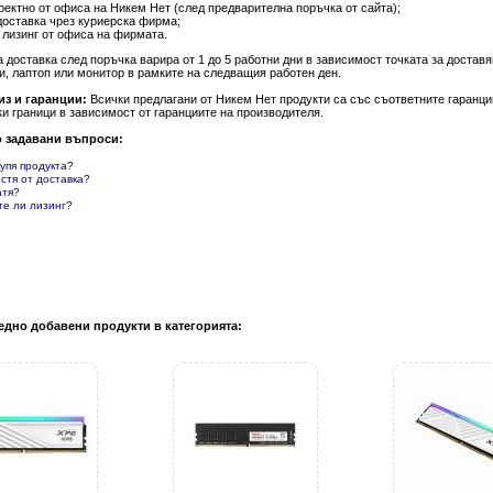
ректно от офиса на Никем Нет (след предварителна поръчка от сайта);
доставка чрез куриерска фирма;
 лизинг от офиса на фирмата.
а доставка след поръчка варира от 1 до 5 работни дни в зависимост точката за доста
и, лаптоп или монитор в рамките на следващия работен ден.
из и гаранции:
Всички предлагани от Никем Нет продукти са със съответните гаранции
и граници в зависимост от гаранциите на производителя.
о задавани въпроси:
купя продукта?
естя от доставка?
атя?
те ли лизинг?
едно добавени продукти в категорията: