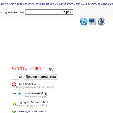
»
»
АЗИН
RAM
Kingston RAM FURY Beast 2x8 GB DDR5 6000 DIMM CL36 KF560C36BBEK2-16
Търси
и в целия магазин:
579.31
296.19
лв.
/
€
с ДДС
Добави в количката
бр.
-
не е налично
(продукта отсъства от пазара)
- в количката 0 бр.
(от този продукт)
- до тук 0.00 лв. / 0.00 €
(общо продукти - 0 бр.)
-
потвърдете поръчките