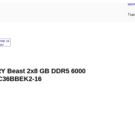
МАГ
Търс
ляр за
каз
Y Beast 2x8 GB DDR5 6000
C36BBEK2-16