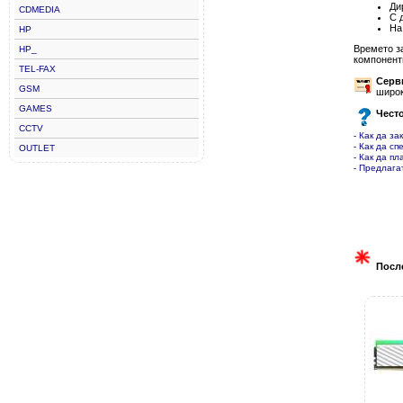
Ди
CDMEDIA
С 
На
HP
Времето з
HP_
компонент
TEL-FAX
Серв
GSM
широк
GAMES
Чест
CCTV
- Как да за
- Как да сп
OUTLET
- Как да пл
- Предлага
Посл