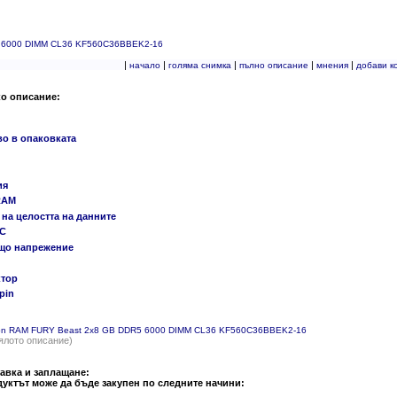
5 6000 DIMM CL36 KF560C36BBEK2-16
|
|
|
|
|
начало
голяма снимка
пълно описание
мнения
добави к
ко описание:
во в опаковката
ия
RAM
на целостта на данните
CC
що напрежение
тор
pin
ton RAM FURY Beast 2x8 GB DDR5 6000 DIMM CL36 KF560C36BBEK2-16
ялото описание)
авка и заплащане:
уктът може да бъде закупен по следните начини: