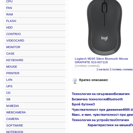
CPU
FAN
RAM
FLASH
HDD
CONTRI/O
VIDEOCARD
MONITOR
CASE
Logitech M240 Silent Bluetooth Mouse
KEYBOARD
GRAPHITE 910-007119
(голяма снимка)
MOUSE
|
|
начало
голяма снимка
PRINTER
LAN
Кратко описание:
UPS
CD
Технология на свързванеБезжичен
Безжична технологияBluetooth
SB
Брой бутони3
M-MEDIA
Чувствителност при движение4000 d
WEBCAMERA
Макс. и мин. чувствителност при дви
CAMERA
Технология на устройствоОптичен
Характеристики на мишкаПо
SOFTWARE
NOTEBOOK