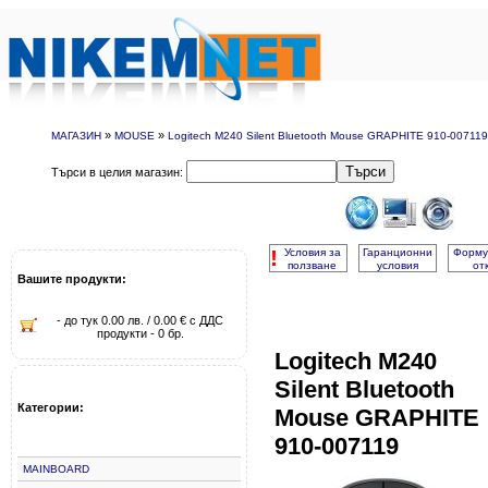
»
»
МАГАЗИН
MOUSE
Logitech M240 Silent Bluetooth Mouse GRAPHITE 910-007119
Търси
Търси в целия магазин:
!
Условия за
Гаранционни
Форму
ползване
условия
от
Вашите продукти:
- до тук 0.00 лв. / 0.00 € с ДДС
продукти - 0 бр.
Logitech M240
Silent Bluetooth
Категории:
Mouse GRAPHITE
910-007119
MAINBOARD