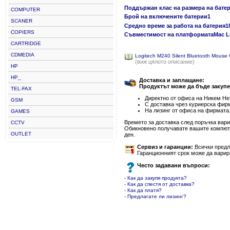
Поддържан клас на размера на бате
COMPUTER
Брой на включените батерии1
SCANER
Средно време за работа на батерия18
COPIERS
Съвместимост на платформатаMac Li
CARTRIDGE
CDMEDIA
Logitech M240 Silent Bluetooth Mous
(виж цялото описание)
HP
HP_
Доставка и заплащане:
Продуктът може да бъде закупе
TEL-FAX
Директно от офиса на Никем Нет
GSM
С доставка чрез куриерска фир
На лизинг от офиса на фирмата
GAMES
Времето за доставка след поръчка варир
CCTV
Обикновено получавате вашите компютъ
OUTLET
ден.
Сервиз и гаранции:
Всички предла
Гаранционният срок може да варир
Често задавани въпроси:
- Как да закупя продукта?
- Как да спестя от доставка?
- Как да платя?
- Предлагате ли лизинг?