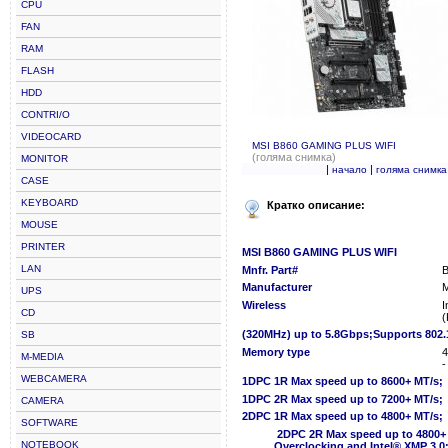
CPU
FAN
RAM
FLASH
HDD
CONTRI/O
VIDEOCARD
MSI B860 GAMING PLUS WIFI
(голяма снимка)
MONITOR
|
|
начало
голяма снимка
CASE
KEYBOARD
Кратко описание:
MOUSE
PRINTER
MSI B860 GAMING PLUS WIFI
LAN
Mnfr. Part#
Manufacturer
UPS
Wireless
I
CD
(
(320MHz) up to 5.8Gbps;Supports 802.11 
SB
Memory type
4
M-MEDIA
-
WEBCAMERA
1DPC 1R Max speed up to 8600+ MT/s;
1DPC 2R Max speed up to 7200+ MT/s;
CAMERA
2DPC 1R Max speed up to 4800+ MT/s;
SOFTWARE
2DPC 2R Max speed up to 4800
NOTEBOOK
Overclocking and Intel® XMP 3.