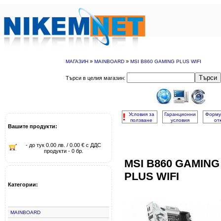
»
»
МАГАЗИН
MAINBOARD
MSI B860 GAMING PLUS WIFI
Търси
Търси в целия магазин:
!
Условия за
Гаранционни
Форму
ползване
условия
от
Вашите продукти:
- до тук 0.00 лв. / 0.00 € с ДДС
продукти - 0 бр.
MSI B860 GAMING
PLUS WIFI
Категории:
MAINBOARD