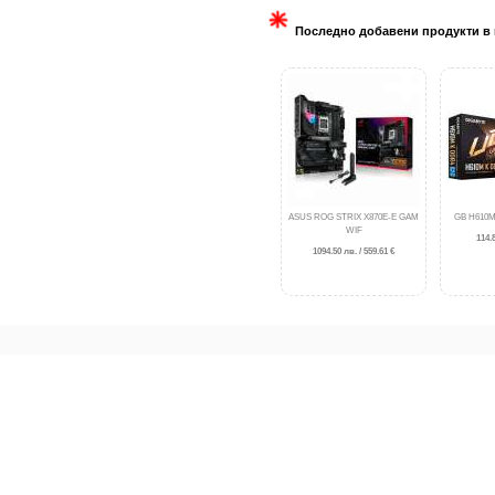
Последно добавени продукти в 
ASUS ROG STRIX X870E-E GAM
GB H610M
WIF
114.8
1094.50 лв. / 559.61 €