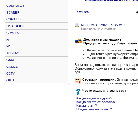
COMPUTER
Features
4
SCANER
COPIERS
MSI B860 GAMING PLUS WIFI
CARTRIDGE
(виж цялото описание)
CDMEDIA
Доставка и заплащане:
HP
Продуктът може да бъде закупе
HP_
Директно от офиса на Никем Нет
TEL-FAX
С доставка чрез куриерска фир
На лизинг от офиса на фирмата
GSM
Времето за доставка след поръчка варир
GAMES
Обикновено получавате вашите компютъ
ден.
CCTV
Сервиз и гаранции:
Всички предла
OUTLET
Гаранционният срок може да варир
Често задавани въпроси:
- Как да закупя продукта?
- Как да спестя от доставка?
- Как да платя?
- Предлагате ли лизинг?