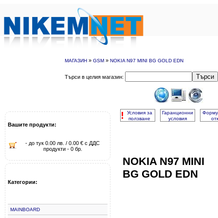
»
»
МАГАЗИН
GSM
NOKIA N97 MINI BG GOLD EDN
Търси
Търси в целия магазин:
!
Условия за
Гаранционни
Форму
ползване
условия
от
Вашите продукти:
- до тук 0.00 лв. / 0.00 € с ДДС
продукти - 0 бр.
NOKIA N97 MINI
BG GOLD EDN
Категории:
MAINBOARD