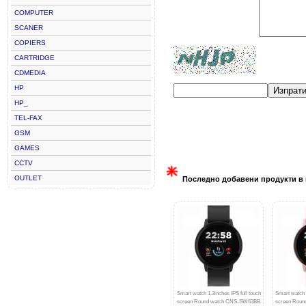
COMPUTER
SCANER
COPIERS
CARTRIDGE
CDMEDIA
HP
Изпрат
HP_
TEL-FAX
GSM
GAMES
CCTV
OUTLET
Последно добавени продукти в 
Smart watch 1.3inches IPS full touch
Smart watch 1
screen Round watch CNS-SW63BB
screen Rou