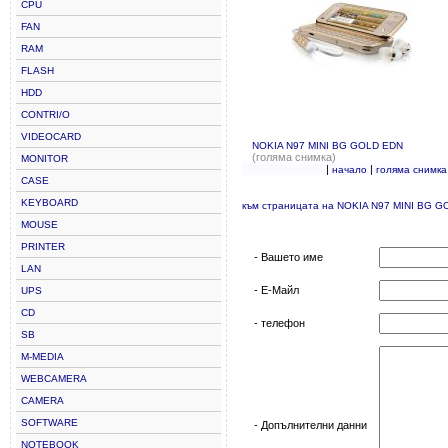
CPU
FAN
RAM
FLASH
HDD
CONTRI/O
VIDEOCARD
NOKIA N97 MINI BG GOLD EDN
(голяма снимка)
MONITOR
|
|
начало
голяма снимка
CASE
KEYBOARD
към страницата на NOKIA N97 MINI BG 
MOUSE
PRINTER
- Вашето име
LAN
- Е-Майл
UPS
CD
- телефон
SB
M-MEDIA
WEBCAMERA
CAMERA
SOFTWARE
- Допълнителни данни
NOTEBOOK